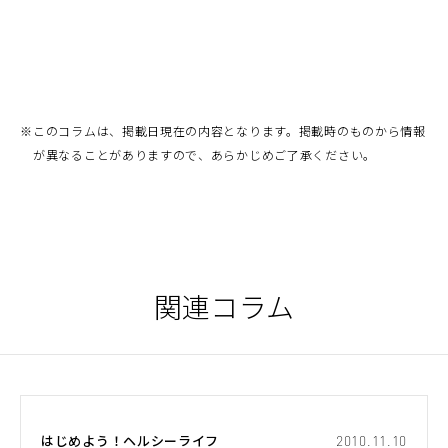
フ
ァ
イ
ル
を
別
ウ
ィ
ン
ド
※
このコラムは、掲載日現在の内容となります。掲載時のものから情報
ウ
で
が異なることがありますので、あらかじめご了承ください。
開
く）
関連コラム
はじめよう！ヘルシーライフ
2010.11.10