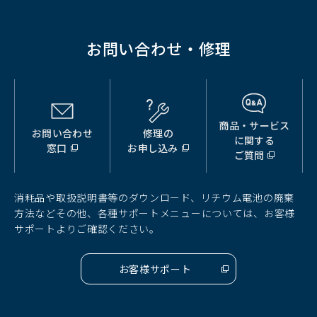
開
く）
お問い合わせ・修理
商品・サービス
お問い合わせ
修理の
（別
（別
（別
に関する
窓口
お申し込み
ウ
ウ
ウ
ご質問
ィ
ィ
ィ
ン
ン
ン
ド
ド
ド
消耗品や取扱説明書等のダウンロード、リチウム電池の廃棄
ウ
ウ
ウ
方法などその他、各種サポートメニューについては、お客様
で
で
で
サポートよりご確認ください。
開
開
開
く）
く）
く）
お客様サポート
（別
ウ
ィ
ン