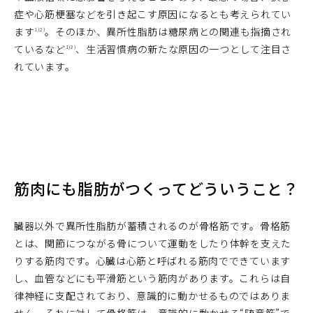
症や心筋梗塞などを引き起こす原因になるとも考えられてい
ます
。そのほか、異所性脂肪は糖尿病との関連も指摘され
1)
2)
ているなど
、生活習慣病の新たな原因の一つとして注目さ
1)
3)
れています。
筋肉にも脂肪がつくってどういうこと？
臓器以外で異所性脂肪が蓄積されるのが骨格筋です。骨格筋
とは、関節につながる骨について運動をしたり体幹を支えた
りする筋肉です。心臓は心筋と呼ばれる筋肉でできています
し、血管などにも平滑筋という筋肉があります。これらは自
律神経に支配されており、意識的に動かせるものではありま