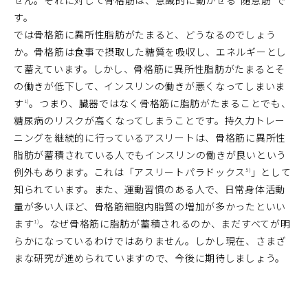
せん。それに対して骨格筋は、意識的に動かせる“随意筋”で
す。
では骨格筋に異所性脂肪がたまると、どうなるのでしょう
か。骨格筋は食事で摂取した糖質を吸収し、エネルギーとし
て蓄えています。しかし、骨格筋に異所性脂肪がたまるとそ
の働きが低下して、インスリンの働きが悪くなってしまいま
す
。つまり、臓器ではなく骨格筋に脂肪がたまることでも、
1)
糖尿病のリスクが高くなってしまうことです。持久力トレー
ニングを継続的に行っているアスリートは、骨格筋に異所性
脂肪が蓄積されている人でもインスリンの働きが良いという
例外もあります。これは「アスリートパラドックス
」として
5)
知られています。また、運動習慣のある人で、日常身体活動
量が多い人ほど、骨格筋細胞内脂質の増加が多かったといい
ます
。なぜ骨格筋に脂肪が蓄積されるのか、まだすべてが明
1)
らかになっているわけではありません。しかし現在、さまざ
まな研究が進められていますので、今後に期待しましょう。