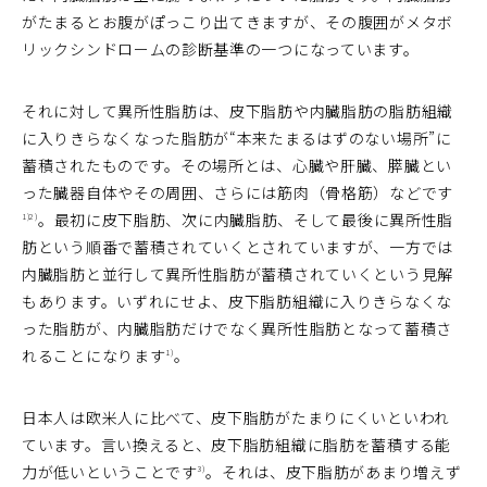
がたまるとお腹がぽっこり出てきますが、その腹囲がメタボ
リックシンドロームの診断基準の一つになっています。
それに対して異所性脂肪は、皮下脂肪や内臓脂肪の脂肪組織
に入りきらなくなった脂肪が“本来たまるはずのない場所”に
蓄積されたものです。その場所とは、心臓や肝臓、膵臓とい
った臓器自体やその周囲、さらには筋肉（骨格筋）などです
。最初に皮下脂肪、次に内臓脂肪、そして最後に異所性脂
1)
2)
肪という順番で蓄積されていくとされていますが、一方では
内臓脂肪と並行して異所性脂肪が蓄積されていくという見解
もあります。いずれにせよ、皮下脂肪組織に入りきらなくな
った脂肪が、内臓脂肪だけでなく異所性脂肪となって蓄積さ
れることになります
。
1)
日本人は欧米人に比べて、皮下脂肪がたまりにくいといわれ
ています。言い換えると、皮下脂肪組織に脂肪を蓄積する能
力が低いということです
。それは、皮下脂肪があまり増えず
3)