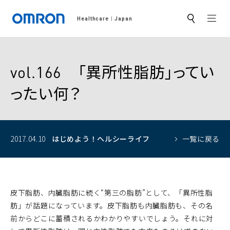
MEN
Healthcare
Japan
サ
イ
ト
内
検
索
vol.166 「異所性脂肪」ってい
ったい何？
2017.04.10
はじめよう！
ヘルシーライフ
一覧に戻る
皮下脂肪、内臓脂肪に続く“第三の脂肪”として、「異所性脂
肪」が話題になっています。皮下脂肪も内臓脂肪も、その名
前からどこに蓄積されるかわかりやすいでしょう。それに対