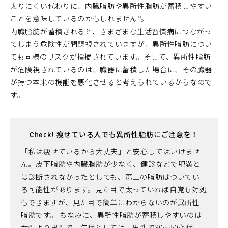
太りにくい代わりに、内臓脂肪や異所性脂肪が蓄積しやすい
ことを意味しているのかもしれません
。
1)
内臓脂肪が蓄積されると、さまざまな生活習慣病につながっ
てしまう危険性が問題視されていますが、異所性脂肪につい
ても同様のリスクが指摘されています。そして、異所性脂肪
が危険視されているのは、臓器に蓄積した場合に、その臓器
が持つ本来の機能を悪化させると考えられているからなので
す。
Check! 痩せている人でも異所性脂肪にご注意を！
「私は痩せているから大丈夫」と安心してはいけませ
ん。皮下脂肪や内臓脂肪が少なく、健診などで肥満と
は診断されなかったとしても、第三の脂肪はついてい
る可能性があります。見た目で太っていれば自覚も対処
もできますが、見た目で簡単にわからないのが異所性
脂肪です。 ちなみに、異所性脂肪が蓄積しやすいのは
女性より男性で、年代としては、男性で30〜50歳代、