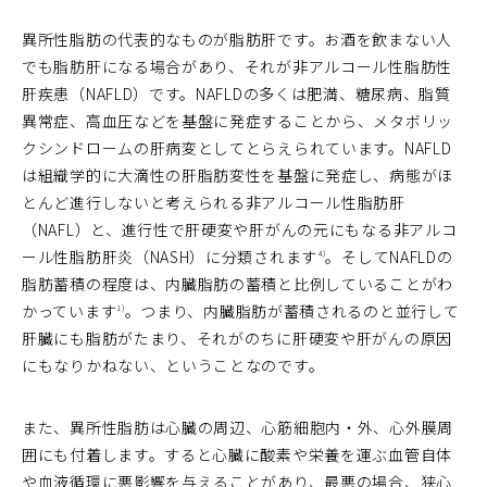
異所性脂肪の代表的なものが脂肪肝です。お酒を飲まない人
でも脂肪肝になる場合があり、それが非アルコール性脂肪性
肝疾患（NAFLD）です。NAFLDの多くは肥満、糖尿病、脂質
異常症、高血圧などを基盤に発症することから、メタボリッ
クシンドロームの肝病変としてとらえられています。NAFLD
は組織学的に大滴性の肝脂肪変性を基盤に発症し、病態がほ
とんど進行しないと考えられる非アルコール性脂肪肝
（NAFL）と、進行性で肝硬変や肝がんの元にもなる非アルコ
ール性脂肪肝炎（NASH）に分類されます
。そしてNAFLDの
4)
脂肪蓄積の程度は、内臓脂肪の蓄積と比例していることがわ
かっています
。つまり、内臓脂肪が蓄積されるのと並行して
1)
肝臓にも脂肪がたまり、それがのちに肝硬変や肝がんの原因
にもなりかねない、ということなのです。
また、異所性脂肪は心臓の周辺、心筋細胞内・外、心外膜周
囲にも付着します。すると心臓に酸素や栄養を運ぶ血管自体
や血液循環に悪影響を与えることがあり、最悪の場合、狭心