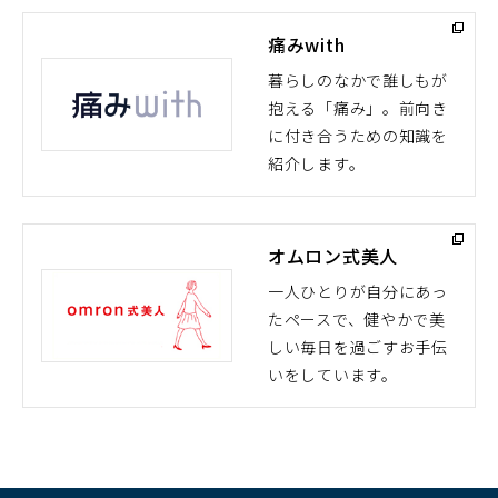
痛みwith
暮らしのなかで誰しもが
抱える「痛み」。前向き
（別
に付き合うための知識を
ウ
紹介します。
ィ
ン
ド
オムロン式美人
ウ
で
一人ひとりが自分にあっ
開
たペースで、健やかで美
（別
く）
しい毎日を過ごすお手伝
ウ
いをしています。
ィ
ン
ド
ウ
で