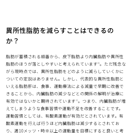
異所性脂肪を減らすことはできるの
か？
脂肪が蓄積される順番から、皮下脂肪より内臓脂肪や異所性
脂肪のほうが落としやすいと考えられています
。ただ残念な
3)
がら現時点では、異所性脂肪をどのように減らしていくかに
ついての定説はありません。しかし、代表的な異所性脂肪と
いえる脂肪肝は、食事、運動療法による減量で早期に改善で
きることから、内臓脂肪の減少などとの関係の解明が治療に
有効ではないかと期待されています
。つまり、内臓脂肪が増
1)
えてしまうような食事習慣や運動不足を改善することです。
運動習慣としては、有酸素運動が有効だとされています。有
酸素運動を行えば行うほど内臓脂肪は減少するとされてお
り、週10メッツ・時※以上の運動量を目標にすると良いと考