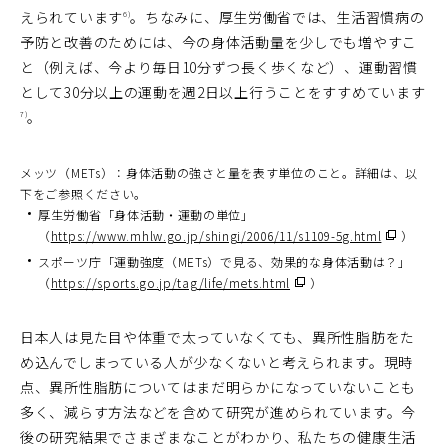
えられています
。ちなみに、厚生労働省では、生活習慣病の
6)
予防と改善のためには、今の身体活動量を少しでも増やすこ
と（例えば、今より毎日10分ずつ長く歩くなど）、運動習慣
として30分以上の運動を週2日以上行うことをすすめています
。
7)
メッツ（METs）：身体活動の強さと量を表す単位のこと。詳細は、以
下をご参照ください。
厚生労働省「身体活動・運動の単位」
（別
（
https://www.mhlw.go.jp/shingi/2006/11/s1109-5g.html
）
ウ
ィ
スポーツ庁「運動強度（METs）で見る、効果的な身体活動は？」
ン
（別
ド
（
https://sports.go.jp/tag/life/mets.html
）
ウ
ウ
ィ
で
ン
開
ド
く）
日本人は見た目や体重で太っていなくても、異所性脂肪をた
ウ
で
め込んでしまっている人が少なくないと考えられます。現時
開
く）
点、異所性脂肪についてはまだ明らかになっていないことも
多く、減らす方法などを含めて研究が進められています。今
後の研究結果でさまざまなことがわかり、私たちの健康生活