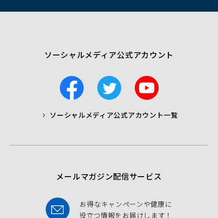
ド
ウ
で
開
く）
ソーシャルメディア公式アカウント
F
T
Y
a
w
o
c
i
u
ソーシャルメディア公式アカウント一覧
a
t
t
b
t
u
o
e
b
o
r
e
k
メールマガジン配信サービス
お得なキャンペーンや健康に
役立つ情報をお届けします！