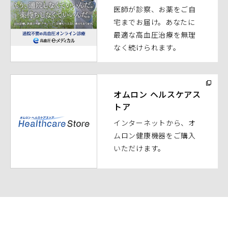
医師が診察、お薬をご自
ン
宅までお届け。あなたに
ド
最適な高血圧治療を無理
ウ
なく続けられます。
で
開
く）
（別
ウ
オムロン ヘルスケアス
トア
ィ
ン
インターネットから、オ
ド
ムロン健康機器をご購入
ウ
いただけます。
で
開
く）