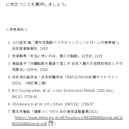
に役立つことを期待しましょう。
＜参考資料＞
小川佳宏 編「異所性脂肪＜メタボリックシンドロームの新常識>」
日本医事新報社, 2010
秋津壽男「本当に怖いのは、第三の脂肪」幻冬社, 2019
奥田昌子「内臓脂肪を最速で落とす 日本人最大の体質的弱点とその
克服法」幻冬社, 2018
日本消化器学会・日本肝臓学会「NAFLD/NASH診療ガイドライン
2020」（改訂第２版）
B H Goodpaster, et al. J Clin Endocrinol Metab. 2001 Dec;
86(12): 5755-61.
Ohkawara K et al. Int J Obes. 2007(31): 1786-97.
厚生労働省「健康づくりのための身体活動基準2013」
（
https://www.mhlw.go.jp/stf/houdou/2r9852000002xple-att/2r
（P
9852000002xpqt.pdf
）
D
F