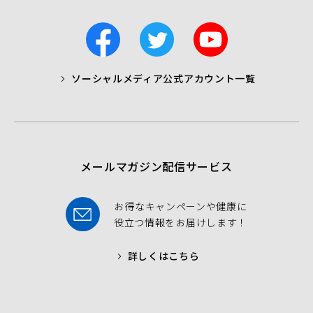
F
T
Y
a
w
o
c
i
u
ソーシャルメディア公式アカウント一覧
a
t
t
b
t
u
o
e
b
o
r
e
k
メールマガジン配信サービス
お得なキャンペーンや健康に
役立つ情報をお届けします！
詳しくはこちら