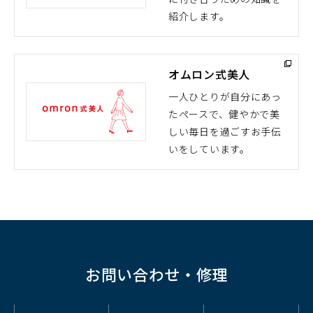
ウ
紹介します。
ィ
ン
ド
オムロン式美人
ウ
で
一人ひとりが自分にあっ
開
たペースで、健やかで美
（別
く）
しい毎日を過ごすお手伝
ウ
いをしています。
ィ
ン
ド
ウ
で
開
く）
お問い合わせ・修理