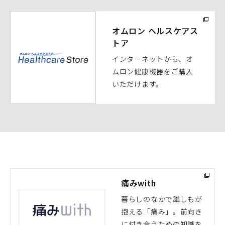
く）
（別
ウ
オムロン ヘルスケアス
トア
ィ
ン
インターネットから、オ
ド
ムロン健康機器をご購入
ウ
いただけます。
で
開
く）
痛みwith
暮らしのなかで誰しもが
抱える「痛み」。前向き
（別
に付き合うための知識を