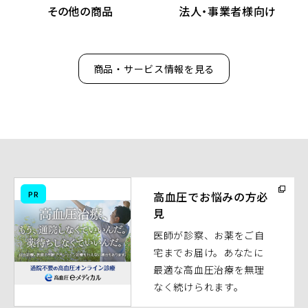
その他の商品
法人・事業者様向け
商品・サービス情報を見る
（別
PR
高血圧でお悩みの方必
ウ
見
ィ
医師が診察、お薬をご自
ン
宅までお届け。あなたに
ド
最適な高血圧治療を無理
ウ
なく続けられます。
で
開