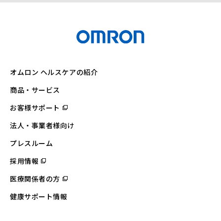
オムロン ヘルスケアの紹介
商品・サービス
お客様サポート
（別
ウ
ィ
法人・事業者様向け
ン
ド
ウ
プレスルーム
で
開
採用情報
（別
く）
ウ
ィ
医療関係者の方
（別
ン
ウ
ド
ィ
ウ
健康サポート情報
ン
で
ド
開
ウ
く）
で