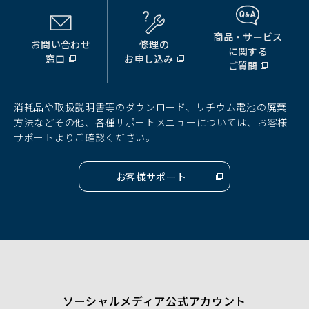
商品・サービス
お問い合わせ
修理の
（別
（別
（別
に関する
窓口
お申し込み
ウ
ウ
ウ
ご質問
ィ
ィ
ィ
ン
ン
ン
ド
ド
ド
消耗品や取扱説明書等のダウンロード、リチウム電池の廃棄
ウ
ウ
ウ
方法などその他、各種サポートメニューについては、お客様
で
で
で
サポートよりご確認ください。
開
開
開
く）
く）
く）
お客様サポート
（別
ウ
ィ
ン
ド
ウ
で
開
く）
ソーシャルメディア公式アカウント