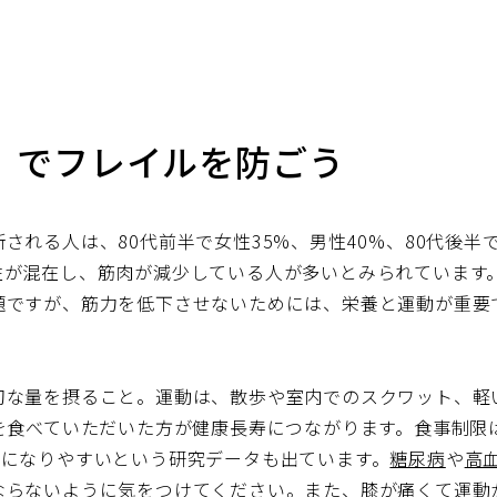
」でフレイルを防ごう
れる人は、80代前半で女性35%、男性40%、80代後半で
性が混在し、筋肉が減少している人が多いとみられています
題ですが、筋力を低下させないためには、栄養と運動が重要
切な量を摂ること。運動は、散歩や室内でのスクワット、軽
を食べていただいた方が健康長寿につながります。食事制限
ルになりやすいという研究データも出ています。
糖尿病
や
高
ならないように気をつけてください。また、膝が痛くて運動