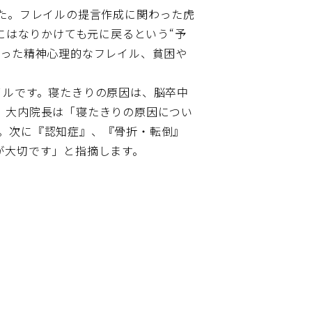
ました。フレイルの提言作成に関わった虎
にはなりかけても元に戻るという“予
いった精神心理的なフレイル、貧困や
イルです。寝たきりの原因は、脳卒中
。大内院長は「寝たきりの原因につい
最多。次に『認知症』、『骨折・転倒』
が大切です」と指摘します。