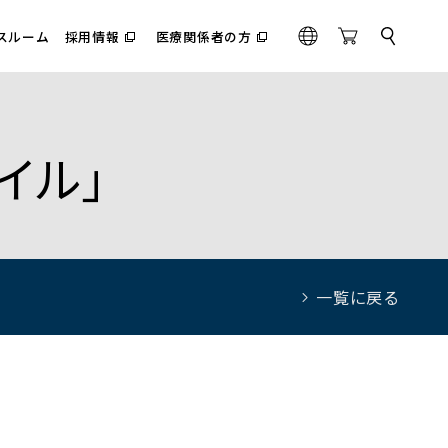
スルーム
採用情報
医療関係者の方
サ
（別
（別
G
O
イ
ウ
ウ
l
n
ト
ィ
ィ
内
o
l
ン
ン
検
ド
ド
b
i
索
ウ
ウ
a
n
で
で
イル」
l
e
開
開
く）
く）
S
t
o
r
e
一覧に戻る