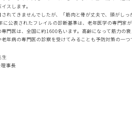
バイスします。
目されてきませんでしたが、「筋肉と骨が丈夫で、頭がしっ
4年に公表されたフレイルの診断基準は、老年医学の専門家
専門医は、全国に約1600名います。高齢になって筋力の
や老年病の専門医の診察を受けてみることも予防対策の一つ
先生
会理事長