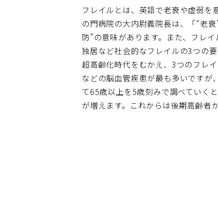
フレイルとは、英語で老衰や虚弱を意味
の門病院の大内尉義院長は、「“老衰
防”の意味があります。また、フレ
独居など社会的なフレイルの3つの
超高齢化時代をむかえ、3つのフレ
などの脳血管疾患が最も多いですが
て65歳以上を5歳刻みで調べていくと
が増えます。これからは後期高齢者