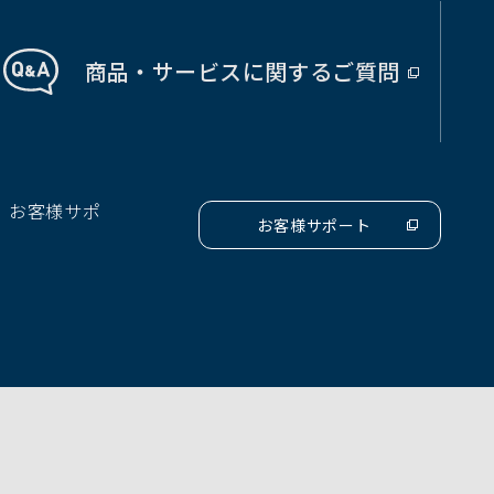
商品・サービス
に関する
ご質問
（別
ウ
ィ
ン
ド
、お客様サポ
ウ
お客様サポート
（別
で
ウ
開
ィ
ン
く）
ド
ウ
で
開
く）