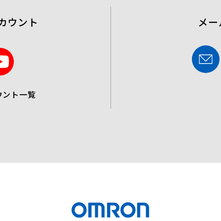
カウント
メー
Y
o
u
ウント一覧
t
u
b
e