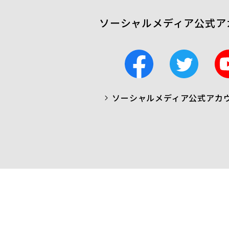
ソーシャルメディア公式ア
F
T
a
w
c
i
ソーシャルメディア公式アカ
a
t
b
t
o
e
o
r
k