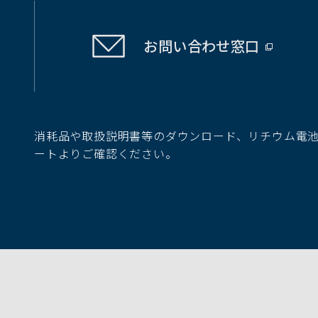
お問い合わせ
窓口
（別
ウ
ィ
ン
ド
消耗品や取扱説明書等のダウンロード、リチウム電
ウ
ートよりご確認ください。
で
開
く）