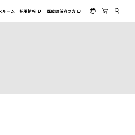
スルーム
採用情報
医療関係者の方
サ
（別
（別
G
O
イ
ウ
ウ
l
n
ト
ィ
ィ
内
o
l
ン
ン
検
ド
ド
b
i
索
ウ
ウ
a
n
で
で
l
e
開
開
く）
く）
S
t
o
r
e