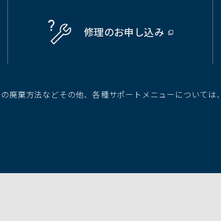
修理の
お申し込み
（別
ウ
ィ
ン
ド
池の廃棄方法などその他、各種サポートメニューについては
ウ
で
開
く）