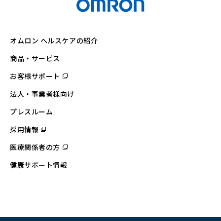
オムロン ヘルスケアの紹介
商品・サービス
お客様サポート
（別
ウ
ィ
法人・事業者様向け
ン
ド
ウ
プレスルーム
で
開
採用情報
（別
く）
ウ
ィ
医療関係者の方
（別
ン
ウ
ド
ィ
ウ
健康サポート情報
ン
で
ド
開
ウ
く）
で
開
く）