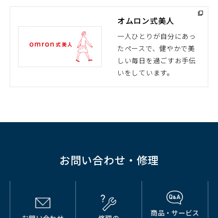
ド
オムロン式美人
ウ
で
一人ひとりが自分にあっ
開
たペースで、健やかで美
（別
く）
しい毎日を過ごすお手伝
ウ
いをしています。
ィ
ン
ド
ウ
で
開
く）
お問い合わせ・修理
商品・サービス
お問い合わせ
修理の