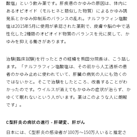
酸塩」という飲み薬です。肝疾患のかゆみの原因は、体内に
あるオピオイド（モルヒネと類似した物質）によるかゆみ誘
発系とかゆみ抑制系のバランスの乱れ。ナルフラフィン塩酸
塩は2015年5月に使用が承認された薬剤で、皮膚や脳の中で活
性化した2種類のオピオイド物質のバランスを元に戻して、か
ゆみを抑える働きがあります。
治験(臨床試験)を行ったときの経緯を熊田分院長は、こう話し
ます。「ナルフラフィン塩酸塩は、その前から人工透析の患
者のかゆみ止めに使われていて、肝臓の病気の人にも効くの
ではないかと。そこで治験をしたところ、改善することがわ
かったのです。ウイルスが消えてもかゆみの症状が治らず、か
ゆくて眠れないという人がいます。薬はこのような人に朗報
です」。
C型肝炎の病状の進行 - 肝硬変、肝がん
日本には、C型肝炎の感染者が100万～150万人いると推定さ