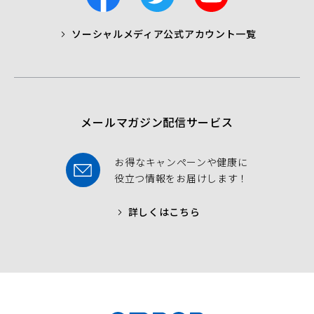
a
w
o
c
i
u
ソーシャルメディア公式アカウント一覧
a
t
t
b
t
u
o
e
b
o
r
e
k
メールマガジン配信サービス
お得なキャンペーンや健康に
役立つ情報をお届けします！
詳しくはこちら