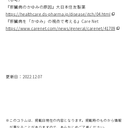
『肝臓病のかゆみの原因』大日本住友製薬
（別
https://healthcare.ds-pharma.jp/disease/itch/04.html
ウ
ィ
『肝臓病を「かゆみ」の視点で考える』Care Net
ン
（別
https://www.carenet.com/news/general/carenet/41709
ド
ウ
ウ
ィ
で
ン
開
ド
く）
ウ
で
開
く）
更新日：2022.12.07
※
このコラムは、掲載日現在の内容となります。掲載時のものから情報
が異なることがありますので、あらかじめご了承ください。