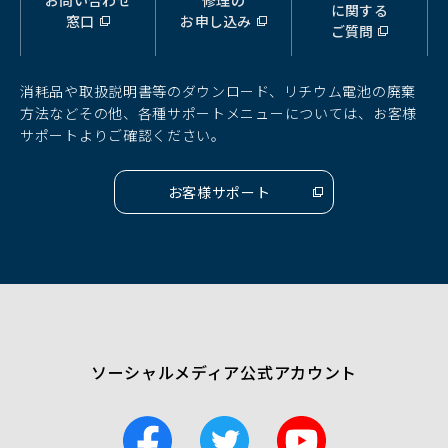
（別
（別
（別
に関する
窓口
お申し込み
ウ
ウ
ウ
ご質問
ィ
ィ
ィ
ン
ン
ン
ド
ド
ド
消耗品や取扱説明書等のダウンロード、リチウム電池の廃棄
ウ
ウ
ウ
方法などその他、各種サポートメニューについては、お客様
で
で
で
サポートよりご確認ください。
開
開
開
く）
く）
く）
お客様サポート
（別
ウ
ィ
ン
ド
ウ
で
開
く）
ソーシャルメディア公式アカウント
F
T
Y