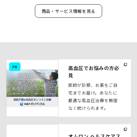
商品・サービス情報を見る
（別
PR
高血圧でお悩みの方必
ウ
見
ィ
医師が診察、お薬をご自
ン
宅までお届け。あなたに
ド
最適な高血圧治療を無理
ウ
なく続けられます。
で
開
く）
（別
ウ
オムロン ヘルスケアス