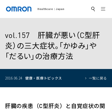
MEN
Healthcare
Japan
サ
イ
ト
内
検
索
vol.157 肝臓が悪い（C型肝
炎）の三大症状。「かゆみ」や
「だるい」の治療方法
2016.06.24
健康・医療トピックス
一覧に戻る
肝臓の疾患（C型肝炎）と自覚症状の関