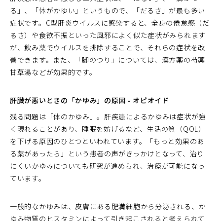
る」、「体がかゆい」というもので、「だるさ」が最も多い
症状です。C型肝炎ウイルスに感染すると、全身の倦怠感（だ
るさ）や食欲不振といった風邪によく似た症状がみられます
が、飲み薬でウイルスを排除することで、それらの症状を改
善できます。また、「脚のつり」については、漢方薬の芍薬
甘草湯などが効果的です。
肝臓が悪いときの「かゆみ」の原因 - オピオイド
残る問題は「体のかゆみ」。肝疾患によるかゆみは症状が強
く現れることがあり、睡眠を妨げるなど、生活の質（QOL）
を下げる原因のひとつといわれています。「もっと効果のあ
る薬があったら」という患者の声がきっかけとなって、治り
にくいかゆみについても研究が進められ、治療が可能になっ
ています。
一般的なかゆみは、皮膚にある肥満細胞から分泌される、か
ゆみ物質のヒスタミンによって引き起こされると考えられて