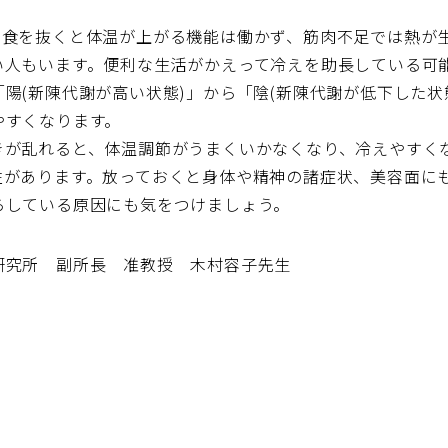
朝食を抜くと体温が上がる機能は働かず、筋肉不足では熱が
人もいます。便利な生活がかえって冷えを助長している可能
陽(新陳代謝が高い状態)」から「陰(新陳代謝が低下した状
やすくなります。
きが乱れると、体温調節がうまくいかなくなり、冷えやすく
性があります。放っておくと身体や精神の諸症状、美容面に
らしている原因にも気をつけましょう。
研究所 副所長 准教授 木村容子先生