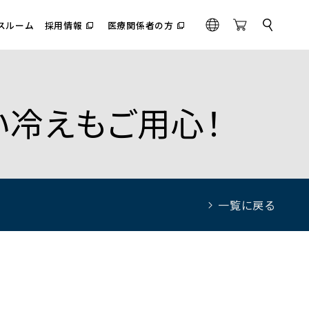
スルーム
採用情報
医療関係者の方
サ
（別
（別
G
O
イ
ウ
ウ
l
n
ト
ィ
ィ
内
o
l
ン
ン
検
ド
ド
b
i
索
ウ
ウ
a
n
で
で
ない冷えもご用心！
l
e
開
開
く）
く）
S
t
o
r
e
一覧に戻る