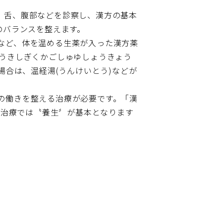
、舌、腹部などを診察し、漢方の基本
のバランスを整えます。
う)など、体を温める生薬が入った漢方薬
とうきしぎくかごしゅゆしょうきょう
場合は、温経湯(うんけいとう)などが
の働きを整える治療が必要です。「漢
方治療では〝養生〞が基本となります