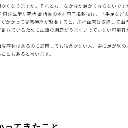
温かくなりますか。それとも、なかなか温かくならないです
 東洋医学研究所 副所長の木村容子准教授は、「手足など
スがかかって交感神経が緊張すると、末梢血管は収縮して血
が乱れているために血流の調節がうまくいっていない可能性
自覚症状はあるのに診察しても冷えがない人、逆に足が氷の
ることもあると言います。
かってきたこと