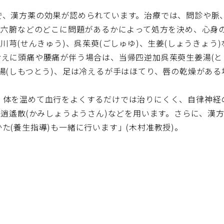
で、漢方薬の効果が認められています。治療では、問診や脈
臓六腑などのどこに問題があるかによって処方を決め、心身
川芎(せんきゅう)、呉茱萸(ごしゅゆ)、生姜(しょうきょ
冷えに頭痛や腰痛が伴う場合は、当帰四逆加呉茱萸生姜湯(
湯(しもつとう)、足は冷えるが手はほてり、唇の乾燥がある
、体を温めて血行をよくするだけでは治りにくく、自律神経
味逍遙散(かみしょうようさん)などを用います。さらに、漢
た(養生指導)も一緒に行います」(木村准教授)。