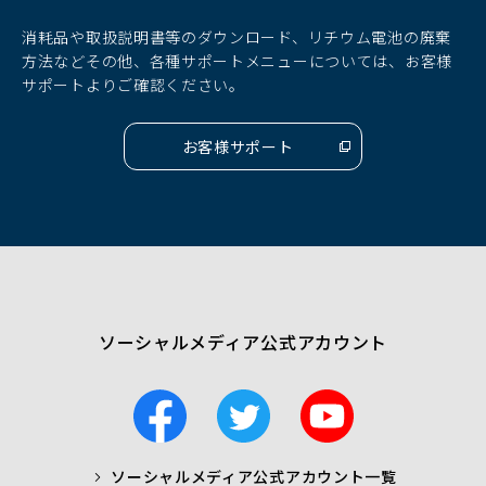
ン
ン
ン
ド
ド
ド
消耗品や取扱説明書等のダウンロード、リチウム電池の廃棄
ウ
ウ
ウ
方法などその他、各種サポートメニューについては、お客様
で
で
で
サポートよりご確認ください。
開
開
開
く）
く）
く）
お客様サポート
（別
ウ
ィ
ン
ド
ウ
で
開
く）
ソーシャルメディア公式アカウント
F
T
Y
a
w
o
c
i
u
ソーシャルメディア公式アカウント一覧
a
t
t