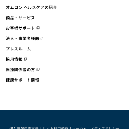
オムロン ヘルスケアの紹介
商品・サービス
お客様サポート
（別
ウ
ィ
法人・事業者様向け
ン
ド
ウ
プレスルーム
で
開
採用情報
（別
く）
ウ
ィ
医療関係者の方
（別
ン
ウ
ド
ィ
ウ
健康サポート情報
ン
で
ド
開
ウ
く）
で
開
く）
個人情報保護方針
サイト利用規約
ソーシャルメディアポリシー