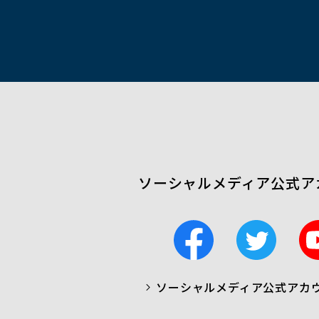
開
く）
ソーシャルメディア公式ア
F
T
a
w
c
i
ソーシャルメディア公式アカ
a
t
b
t