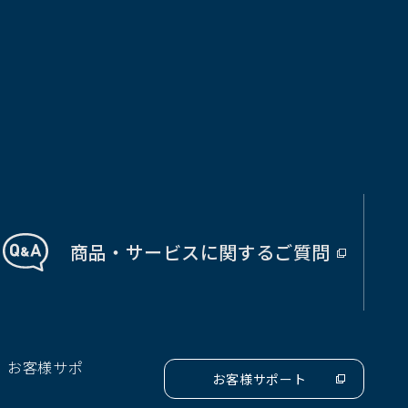
商品・サービス
に関する
ご質問
（別
ウ
ィ
ン
ド
、お客様サポ
ウ
お客様サポート
（別
で
ウ