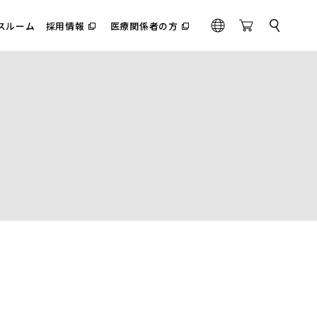
スルーム
採用情報
医療関係者の方
サ
（別
（別
G
O
イ
ウ
ウ
l
n
ト
ィ
ィ
内
o
l
ン
ン
検
ド
ド
b
i
索
ウ
ウ
a
n
で
で
l
e
開
開
く）
く）
S
t
o
r
e