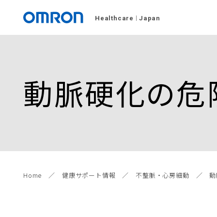
Healthcare
Japan
動脈硬化の危
Home
健康サポート情報
不整脈・心房細動
動