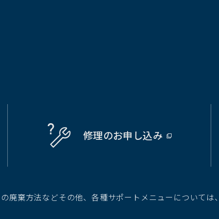
修理の
お申し込み
（別
ウ
ィ
ン
ド
池の廃棄方法などその他、各種サポートメニューについては
ウ
で