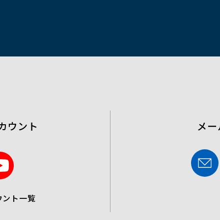
開
く）
カウント
メー
Y
o
u
ウント一覧
t
u