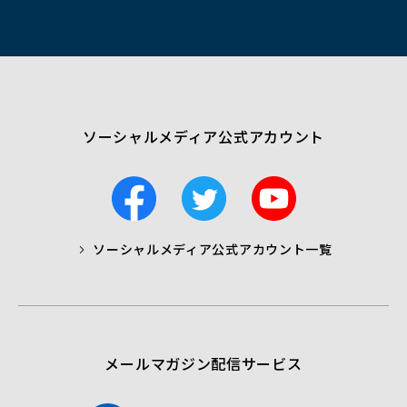
ィ
ン
ド
ウ
で
開
く）
ソーシャルメディア公式アカウント
F
T
Y
a
w
o
c
i
u
ソーシャルメディア公式アカウント一覧
a
t
t
b
t
u
o
e
b
o
r
e
k
メールマガジン配信サービス