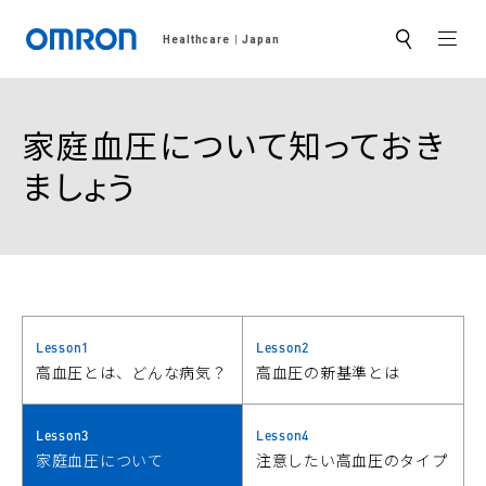
MEN
Healthcare
Japan
サ
イ
ト
内
検
家庭血圧について知っておき
索
ましょう
Lesson1
Lesson2
高血圧とは、どんな病気？
高血圧の新基準とは
Lesson3
Lesson4
家庭血圧について
注意したい高血圧のタイプ