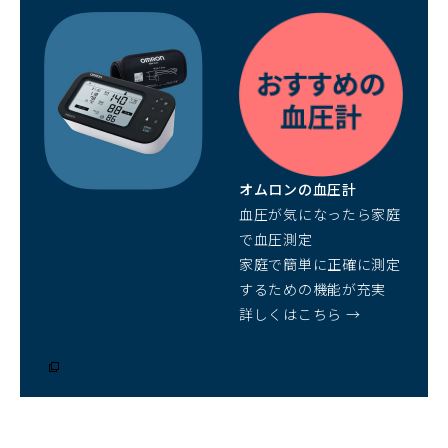
（別
ウ
ィ
ン
ド
ウ
で
開
オムロンの血圧計
く）
血圧が気になったら家庭
で血圧測定
家庭で簡単に正確に測定
するための機能が充実
詳しくはこちら →
（別
ウ
ィ
ン
ド
ウ