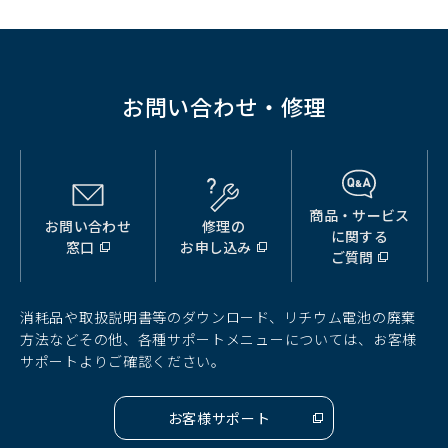
で
開
く）
お問い合わせ・修理
商品・サービス
お問い合わせ
修理の
（別
（別
（別
に関する
窓口
お申し込み
ウ
ウ
ウ
ご質問
ィ
ィ
ィ
ン
ン
ン
ド
ド
ド
消耗品や取扱説明書等のダウンロード、リチウム電池の廃棄
ウ
ウ
ウ
方法などその他、各種サポートメニューについては、お客様
で
で
で
サポートよりご確認ください。
開
開
開
く）
く）
く）
お客様サポート
（別
ウ