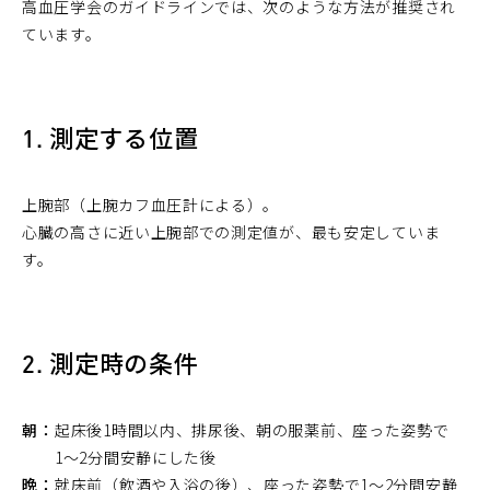
高血圧学会のガイドラインでは、次のような方法が推奨され
ています。
1. 測定する位置
上腕部（上腕カフ血圧計による）。
心臓の高さに近い上腕部での測定値が、最も安定していま
す。
2. 測定時の条件
朝：
起床後1時間以内、排尿後、朝の服薬前、座った姿勢で
1〜2分間安静にした後
晩：
就床前（飲酒や入浴の後）、座った姿勢で1〜2分間安静