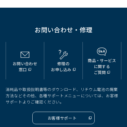
で
開
く）
お問い合わせ・修理
商品・サービス
お問い合わせ
修理の
（別
（別
（別
に関する
窓口
お申し込み
ウ
ウ
ウ
ご質問
ィ
ィ
ィ
ン
ン
ン
ド
ド
ド
消耗品や取扱説明書等のダウンロード、リチウム電池の廃棄
ウ
ウ
ウ
方法などその他、各種サポートメニューについては、お客様
で
で
で
サポートよりご確認ください。
開
開
開
く）
く）
く）
お客様サポート
（別
ウ