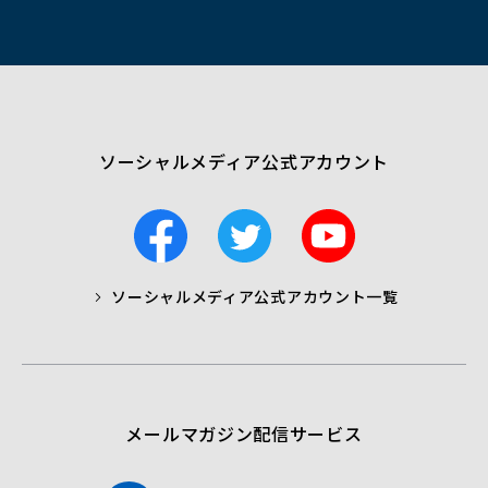
ィ
ン
ド
ウ
で
開
く）
ソーシャルメディア公式アカウント
F
T
Y
a
w
o
c
i
u
ソーシャルメディア公式アカウント一覧
a
t
t
b
t
u
o
e
b
o
r
e
k
メールマガジン配信サービス