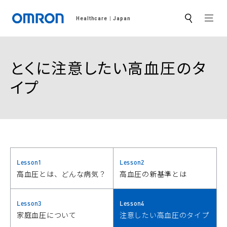
MEN
Healthcare
Japan
サ
イ
ト
内
検
とくに注意したい高血圧のタ
索
イプ
Lesson1
Lesson2
高血圧とは、どんな病気？
高血圧の新基準とは
Lesson3
Lesson4
家庭血圧について
注意したい高血圧のタイプ