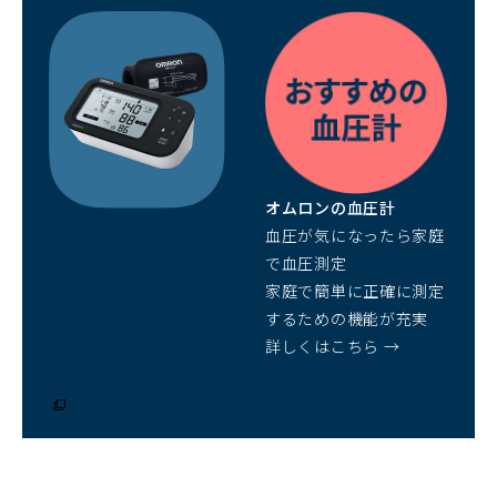
ウ
ィ
ン
ド
ウ
で
開
オムロンの血圧計
く）
血圧が気になったら家庭
で血圧測定
家庭で簡単に正確に測定
するための機能が充実
詳しくはこちら →
（別
ウ
ィ
ン
ド
ウ