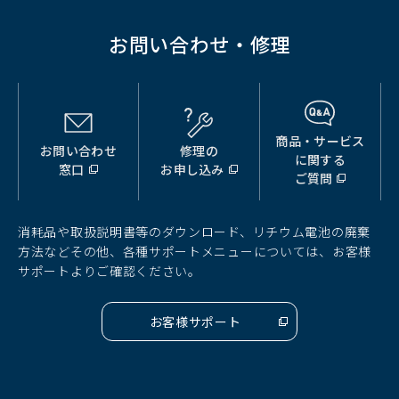
お問い合わせ・修理
商品・サービス
お問い合わせ
修理の
（別
（別
（別
に関する
窓口
お申し込み
ウ
ウ
ウ
ご質問
ィ
ィ
ィ
ン
ン
ン
ド
ド
ド
消耗品や取扱説明書等のダウンロード、リチウム電池の廃棄
ウ
ウ
ウ
方法などその他、各種サポートメニューについては、お客様
で
で
で
サポートよりご確認ください。
開
開
開
く）
く）
く）
お客様サポート
（別
ウ
ィ
ン
ド