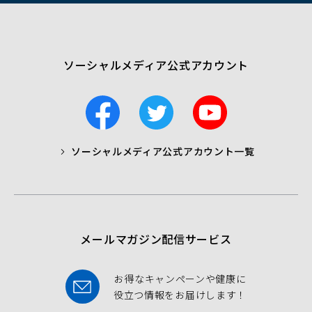
ウ
で
開
く）
ソーシャルメディア公式アカウント
F
T
Y
a
w
o
c
i
u
ソーシャルメディア公式アカウント一覧
a
t
t
b
t
u
o
e
b
o
r
e
k
メールマガジン配信サービス
お得なキャンペーンや健康に
役立つ情報をお届けします！