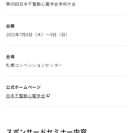
第69回日本不整脈心電学会学術大会
会期
2023年7月6日（木）～9日（日）
会場
札幌コンベンションセンター
公式ホームページ
日本不整脈心電学会
（別
ウ
ィ
ン
ド
スポンサードセミナー内容
ウ