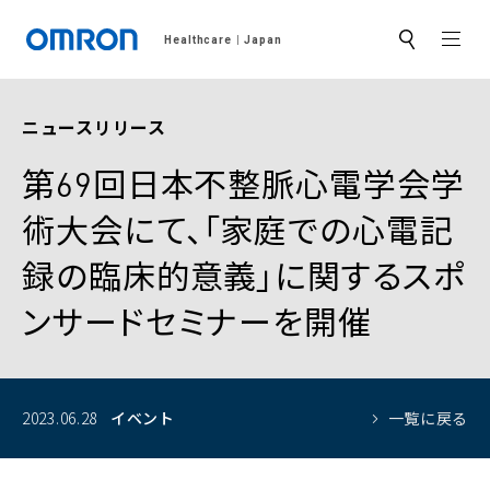
MEN
Healthcare
Japan
サ
イ
ト
内
検
ニュースリリース
索
第69回日本不整脈心電学会学
術大会にて、「家庭での心電記
録の臨床的意義」に関するスポ
ンサードセミナーを開催
2023.06.28
イベント
一覧に戻る