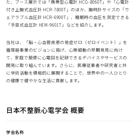
た、ブース展示では「携帯型心電計 HCG-8060T」や「心電計
付き上腕式血圧計 HCR-7800T」のほか、腕時計サイズの「ウ
ェアラブル血圧計 HCR-6900T」、睡眠時の血圧を測定できる
「手首式血圧計 HEM-9601T」などを紹介します。
当社は、「脳・心血管疾患の発症ゼロ（ゼロイベント）」を
循環器事業のビジョンに掲げ、心房細動の早期発見に向け
て、家庭で簡便に心電図を記録できるデバイスやサービスの
開発に取り組んでいます。さらに、医療従事者や研究者と共
に学術活動を積極的に展開することで、世界中の一人ひとり
の健康で健やかな生活に貢献します。
日本不整脈心電学会 概要
学会名称