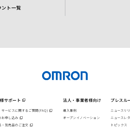
ウント一覧
t
u
b
e
様サポート
（別
法人・事業者様向け
プレスル
ウ
ィ
・サービスに関するご質問(FAQ)
（別
導入事例
ニュースリ
ン
ド
ウ
のお申し込み
（別
オープンイノベーション
ニュースレ
ウ
ィ
ウ
で
品・別売品のご注文
（別
トピックス
ン
開
ィ