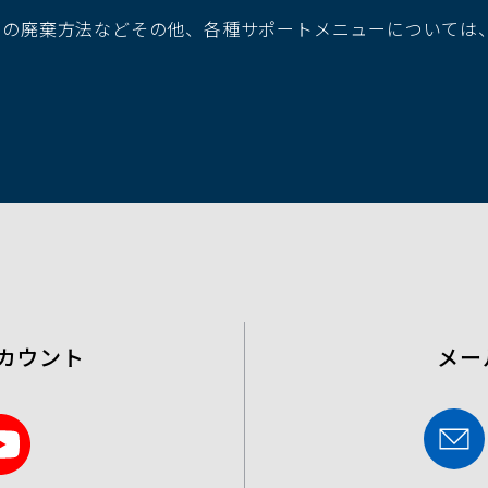
ド
池の廃棄方法などその他、各種サポートメニューについては
ウ
で
開
く）
カウント
メー
Y
o
u