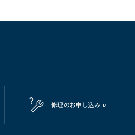
修理の
お申し込み
（別
ウ
ィ
ン