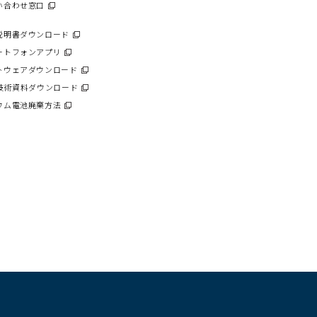
ウ
い合わせ窓口
（別
く）
ド
ン
ィ
ウ
ウ
ド
ン
ィ
で
説明書ダウンロード
（別
ウ
ド
ン
開
ウ
で
ートフォンアプリ
（別
ウ
ド
く）
ィ
開
ウ
で
トウェアダウンロード
（別
ウ
ン
く）
ィ
開
ウ
で
C技術資料ダウンロード
（別
ド
ン
く）
ィ
開
ウ
ウ
ウム電池廃棄方法
（別
ド
ン
く）
ィ
で
ウ
ウ
ド
ン
開
ィ
で
ウ
ド
く）
ン
開
で
ウ
ド
く）
開
で
ウ
く）
開
で
く）
開
く）