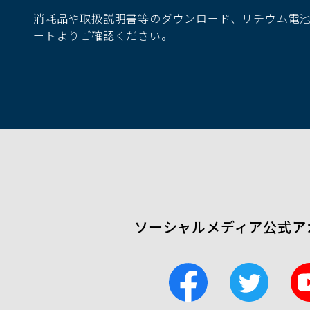
ド
消耗品や取扱説明書等のダウンロード、リチウム電
ウ
ートよりご確認ください。
で
開
く）
ソーシャルメディア公式ア
F
T
a
w
c
i