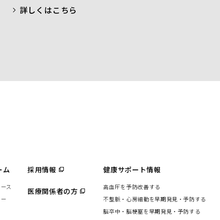
詳しくはこちら
ーム
採用情報
（別
健康サポート情報
ウ
ィ
リース
高血圧を予防改善する
ン
医療関係者の方
（別
ド
ウ
ター
不整脈・心房細動を早期発見・予防する
ウ
ィ
で
ン
脳卒中・脳梗塞を早期発見・予防する
開
ド