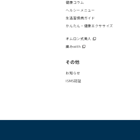
く）
健康コラム
ウ
で
ヘルシーメニュー
開
く）
生活習慣病ガイド
かんたん・健康エクササイズ
オムロン式美人
（別
ウ
痛みwith
（別
ィ
ウ
ン
ィ
その他
ド
ン
ウ
ド
お知らせ
で
ウ
開
ISMS認証
で
く）
開
く）