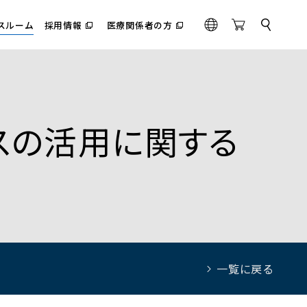
スルーム
採用情報
医療関係者の方
サ
（別
（別
G
O
イ
ウ
ウ
l
n
ト
ィ
ィ
内
o
l
ン
ン
検
ド
ド
b
i
索
ウ
ウ
a
n
で
で
l
e
開
開
く）
く）
スの活用に関する
S
t
o
r
e
一覧に戻る