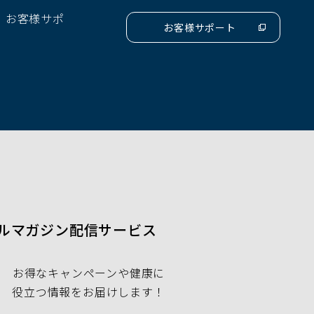
ド
、お客様サポ
ウ
お客様サポート
（別
で
ウ
開
ィ
ン
く）
ド
ウ
で
開
く）
ルマガジン配信サービス
お得なキャンペーンや健康に
役立つ情報をお届けします！