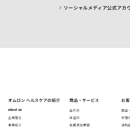
ソーシャルメディア公式アカ
a
t
b
t
o
e
o
r
k
オムロン ヘルスケアの紹介
商品・サービス
お客
about us
血圧計
商品
企業理念
体温計
修理
事業紹介
低周波治療器
消耗