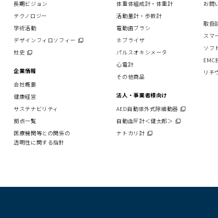
長期ビジョン
体重体組成計・体重計
お問
テクノロジー
活動量計・歩数計
取扱
学術活動
電動歯ブラシ
スマ
デザインフィロソフィー
（別
ネブライザ
ソフ
ウ
社史
（別
パルスオキシメータ
ィ
EM
ウ
心電計
ン
ィ
企業情報
リチ
その他商品
ド
ン
会社概要
ウ
ド
で
法人・事業者様向け
健康経営
ウ
開
で
サステナビリティ
AED自動体外式除細動器
（別
く）
開
ウ
拠点一覧
自動血圧計＜健太郎＞
（別
く）
ィ
ウ
医療機関等との関係の
ナトカリ計
（別
ン
ィ
透明性に関する指針
ウ
ド
ン
ィ
ウ
ド
ン
で
ウ
ド
開
で
ウ
く）
開
で
く）
開
く）