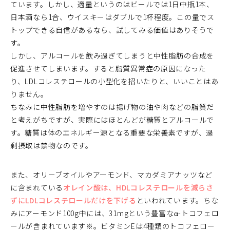
ています。しかし、適量というのはビールでは1日中瓶1本、
日本酒なら1合、ウイスキーはダブルで1杯程度。この量でス
トップできる自信があるなら、試してみる価値はありそうで
す。
しかし、アルコールを飲み過ぎてしまうと中性脂肪の合成を
促進させてしまいます。すると脂質異常症の原因になった
り、LDLコレステロールの小型化を招いたりと、いいことはあ
りません。
ちなみに中性脂肪を増やすのは揚げ物の油や肉などの脂質だ
と考えがちですが、実際にはほとんどが糖質とアルコールで
す。糖質は体のエネルギー源となる重要な栄養素ですが、過
剰摂取は禁物なのです。
また、オリーブオイルやアーモンド、マカダミアナッツなど
に含まれている
オレイン酸は、HDLコレステロールを減らさ
ずにLDLコレステロールだけを下げる
といわれています。ちな
みにアーモンド100g中には、31mgという豊富なα-トコフェロ
ールが含まれています※。ビタミンEは4種類のトコフェロー