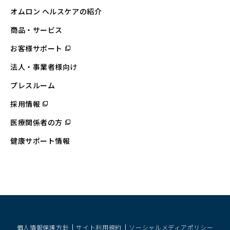
オムロン ヘルスケアの紹介
商品・サービス
お客様サポート
（別
ウ
ィ
法人・事業者様向け
ン
ド
ウ
プレスルーム
で
開
採用情報
（別
く）
ウ
ィ
医療関係者の方
（別
ン
ウ
ド
ィ
ウ
健康サポート情報
ン
で
ド
開
ウ
く）
で
開
く）
個人情報保護方針
サイト利用規約
ソーシャルメディアポリシー