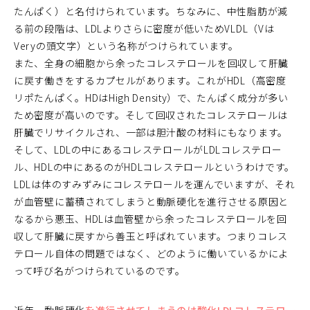
たんぱく）と名付けられています。ちなみに、中性脂肪が減
る前の段階は、LDLよりさらに密度が低いためVLDL（Vは
Veryの頭文字）という名称がつけられています。
また、全身の細胞から余ったコレステロールを回収して肝臓
に戻す働きをするカプセルがあります。これがHDL（高密度
リポたんぱく。HDはHigh Density）で、たんぱく成分が多い
ため密度が高いのです。そして回収されたコレステロールは
肝臓でリサイクルされ、一部は胆汁酸の材料にもなります。
そして、LDLの中にあるコレステロールがLDLコレステロー
ル、HDLの中にあるのがHDLコレステロールというわけです。
LDLは体のすみずみにコレステロールを運んでいますが、それ
が血管壁に蓄積されてしまうと動脈硬化を進行させる原因と
なるから悪玉、HDLは血管壁から余ったコレステロールを回
収して肝臓に戻すから善玉と呼ばれています。つまりコレス
テロール自体の問題ではなく、どのように働いているかによ
って呼び名がつけられているのです。