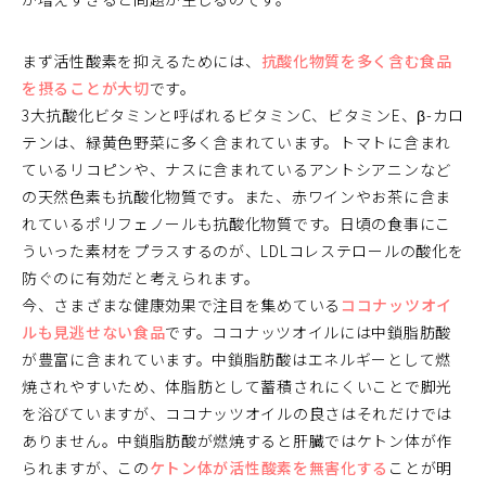
まず活性酸素を抑えるためには、
抗酸化物質を多く含む食品
を摂ることが大切
です。
3大抗酸化ビタミンと呼ばれるビタミンC、ビタミンE、β-カロ
テンは、緑黄色野菜に多く含まれています。トマトに含まれ
ているリコピンや、ナスに含まれているアントシアニンなど
の天然色素も抗酸化物質です。また、赤ワインやお茶に含ま
れているポリフェノールも抗酸化物質です。日頃の食事にこ
ういった素材をプラスするのが、LDLコレステロールの酸化を
防ぐのに有効だと考えられます。
今、さまざまな健康効果で注目を集めている
ココナッツオイ
ルも見逃せない食品
です。ココナッツオイルには中鎖脂肪酸
が豊富に含まれています。中鎖脂肪酸はエネルギーとして燃
焼されやすいため、体脂肪として蓄積されにくいことで脚光
を浴びていますが、ココナッツオイルの良さはそれだけでは
ありません。中鎖脂肪酸が燃焼すると肝臓ではケトン体が作
られますが、この
ケトン体が活性酸素を無害化する
ことが明