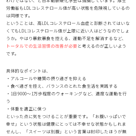
わけではない、と日本動脈硬化学会は指摘しています。厚生
労働省もLDLコレステロール値が高い状態を危険視しているの
は同様です。
ということは、高LDLコレステロール血症と診断されてはいな
くてもLDLコレステロール値が上限に近い人はどうなのでしょ
うか。やはり暴飲暴食を控える、運動不足を解消するなど、
トータルでの生活習慣の改善が必要
と考えるのが正しいよう
です。
具体的なポイントは、
・アルコールや糖質の摂り過ぎを抑える
・食べ過ぎを控え、バランスのとれた食生活を実践する
・1日9000～1万歩程度のウォーキングなど、適度な運動を行
う
・体重を適正に保つ
といった点に気をつけることが重要です。「お腹いっぱいで
幸せ」という状態は健康にとっては不幸せな状態かもしれま
せんし、「スイーツは別腹」という言葉は封印したほうが無