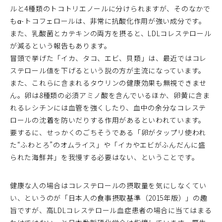
ルと4種類のトコトリエノールに分けられますが、そのなかで
もα-トコフェロールは、非常に抗酸化作用が強い成分です。
また、乳酸菌とカテキンの両方を摂ると、LDLコレステロール
が減るという報告もあります。
冒頭で挙げた「イカ、タコ、エビ、貝類」は、最近ではコレ
ステロール値を下げるという説の方が主流になっています。
また、これらに含まれるタウリンの健康効果も無視できませ
ん。卵は8種類の必須アミノ酸を含んでいるほか、卵黄に含ま
れるレシチンには血管を強くしたり、血中の余分なコレステ
ロールの沈着を防いだりする作用があるといわれています。
要するに、せっかくのごちそうである「卵がタップリ使われ
た“ふわとろ”のオムライス」や「イカやエビがふんだんに盛
られた海鮮丼」を我慢する必要はない、ということです。
健康な人の場合はコレステロールの摂取量を気にしなくてい
い、というのが「日本人の食事摂取基準（2015年版）」の趣
旨ですが、高LDLコレステロール血症患者の場合に当てはまる