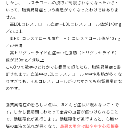
しかし、コレステロールの摂取が制限されなくなったからと
いって、
脂質異常症
という疾患がなくなったわけではありま
せん。
高LDLコレステロール血症＝LDLコレステロール値が140mg
／dℓ以上
低HDLコレステロール血症＝HDLコレステロール値が40mg
／dℓ未満
高トリグリセライド血症＝中性脂肪（トリグリセライド）
値が150mg／dℓ以上
この3つの数字のどれかでも範囲を超えたら、脂質異常症と診
断されます。血液中のLDLコレステロールや中性脂肪が多くな
りすぎても、HDLコレステロールが少なすぎても脂質異常症な
のです。
脂質異常症の恐ろしい点は、ほとんど症状が現れないことで
す。しかし長期間にわたって全身の血管が傷つけられること
で、動脈硬化が進行します。動脈硬化が進行すると、心臓や
脳の血液の流れが悪くなり、
最悪の場合は脳卒中や心筋梗塞