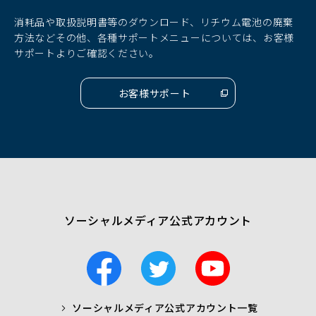
ン
ン
ン
ド
ド
ド
消耗品や取扱説明書等のダウンロード、リチウム電池の廃棄
ウ
ウ
ウ
方法などその他、各種サポートメニューについては、お客様
で
で
で
サポートよりご確認ください。
開
開
開
く）
く）
く）
お客様サポート
（別
ウ
ィ
ン
ド
ウ
で
開
く）
ソーシャルメディア公式アカウント
F
T
Y
a
w
o
c
i
u
ソーシャルメディア公式アカウント一覧
a
t
t