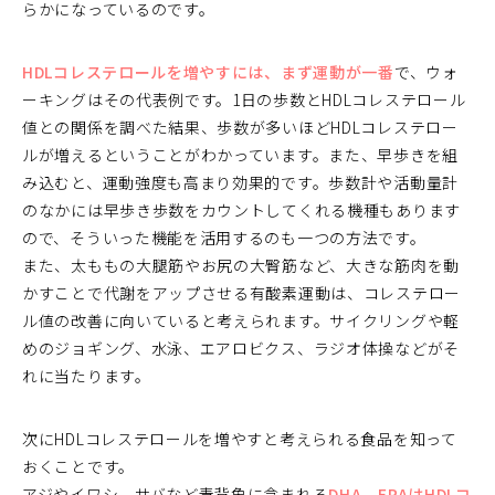
らかになっているのです。
HDLコレステロールを増やすには、まず運動が一番
で、ウォ
ーキングはその代表例です。1日の歩数とHDLコレステロール
値との関係を調べた結果、歩数が多いほどHDLコレステロー
ルが増えるということがわかっています。また、早歩きを組
み込むと、運動強度も高まり効果的です。歩数計や活動量計
のなかには早歩き歩数をカウントしてくれる機種もあります
ので、そういった機能を活用するのも一つの方法です。
また、太ももの大腿筋やお尻の大臀筋など、大きな筋肉を動
かすことで代謝をアップさせる有酸素運動は、コレステロー
ル値の改善に向いていると考えられます。サイクリングや軽
めのジョギング、水泳、エアロビクス、ラジオ体操などがそ
れに当たります。
次にHDLコレステロールを増やすと考えられる食品を知って
おくことです。
アジやイワシ、サバなど青背魚に含まれる
DHA、EPAはHDLコ