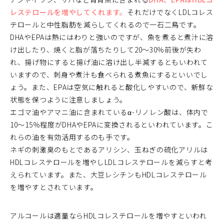
レステロールを増やしてくれます。
それだけでなくLDLコレス
テロールと中性脂肪を減らしてくれるので一石二鳥です。
DHAやEPAは熱にはわりと強いのですが、魚を煮ると煮汁に溶
け出したり、焼くと脂が落ちたりして20～30％前後が失わ
れ、揚げ物にすると揚げ油に溶け出し半減するともいわれて
いますので、刺身や煮汁も食べられる煮魚にするといいでし
ょう。また、EPAは空気に触れると酸化しやすいので、新鮮な
状態を保つように注意しましょう。
エゴマ油やアマニ油に含まれているα-リノレン酸は、体内で
10～15％程度がDHAやEPAに変換されるといわれています。こ
れらの油を有効活用するのも手です。
ネギの刺激臭のもとであるアリシン、玉ねぎの硫化アリルは
HDLコレステロールを増やしLDLコレステロールを減らすと考
えられています。また、大豆レシチンもHDLコレステロール
を増やすとされています。
アルコールは適量ならHDLコレステロールを増やすといわれ