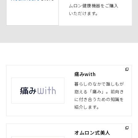
ド
ムロン健康機器をご購入
ウ
いただけます。
で
開
く）
痛みwith
暮らしのなかで誰しもが
抱える「痛み」。前向き
（別
に付き合うための知識を
ウ
紹介します。
ィ
ン
ド
オムロン式美人
ウ