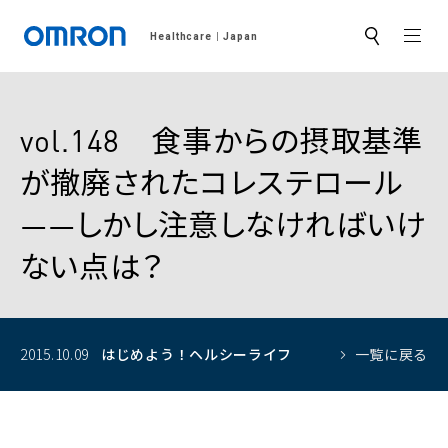
MEN
Healthcare
Japan
サ
イ
ト
内
検
索
vol.148 食事からの摂取基準
が撤廃されたコレステロール
――しかし注意しなければいけ
ない点は？
2015.10.09
はじめよう！
ヘルシーライフ
一覧に戻る