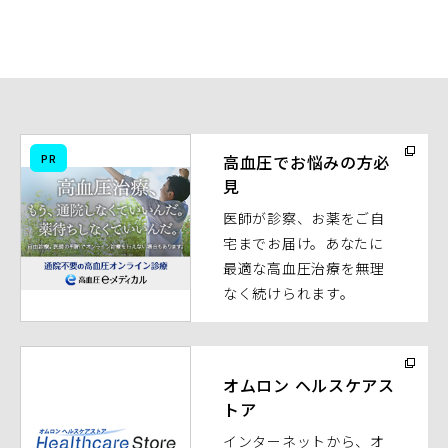
（別
PR
高血圧でお悩みの方必
ウ
見
ィ
医師が診察、お薬をご自
ン
宅までお届け。あなたに
ド
最適な高血圧治療を無理
ウ
なく続けられます。
で
開
く）
（別
ウ
オムロン ヘルスケアス
トア
ィ
ン
インターネットから、オ