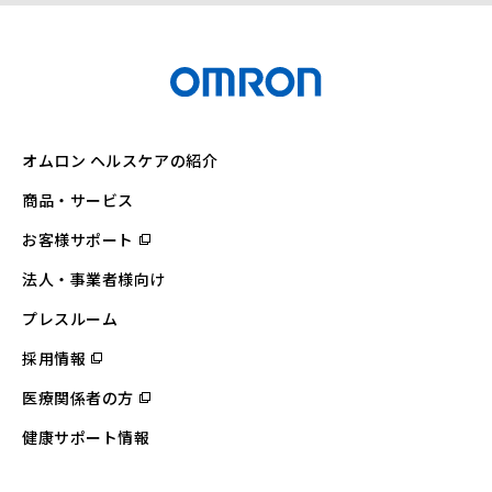
オムロン ヘルスケアの紹介
商品・サービス
お客様サポート
（別
ウ
ィ
法人・事業者様向け
ン
ド
ウ
プレスルーム
で
開
採用情報
（別
く）
ウ
ィ
医療関係者の方
（別
ン
ウ
ド
ィ
ウ
健康サポート情報
ン
で
ド
開
ウ
く）
で