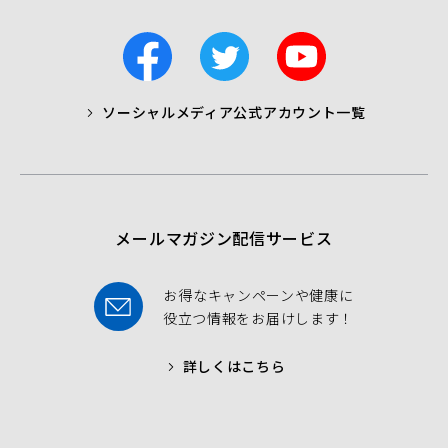
F
T
Y
a
w
o
c
i
u
ソーシャルメディア公式アカウント一覧
a
t
t
b
t
u
o
e
b
o
r
e
k
メールマガジン配信サービス
お得なキャンペーンや健康に
役立つ情報をお届けします！
詳しくはこちら