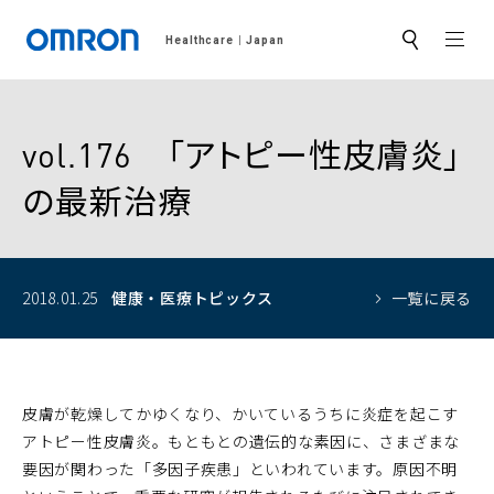
MEN
Healthcare
Japan
サ
イ
ト
内
検
索
vol.176 「アトピー性皮膚炎」
の最新治療
2018.01.25
健康・医療トピックス
一覧に戻る
皮膚が乾燥してかゆくなり、かいているうちに炎症を起こす
アトピー性皮膚炎。もともとの遺伝的な素因に、さまざまな
要因が関わった「多因子疾患」といわれています。原因不明