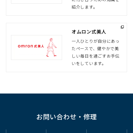
ウ
紹介します。
ィ
ン
ド
オムロン式美人
ウ
で
一人ひとりが自分にあっ
開
たペースで、健やかで美
（別
く）
しい毎日を過ごすお手伝
ウ
いをしています。
ィ
ン
ド
ウ
で
開
く）
お問い合わせ・修理