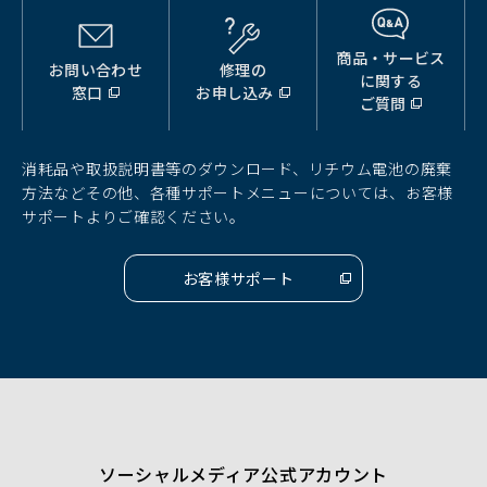
商品・サービス
お問い合わせ
修理の
（別
（別
（別
に関する
窓口
お申し込み
ウ
ウ
ウ
ご質問
ィ
ィ
ィ
ン
ン
ン
ド
ド
ド
消耗品や取扱説明書等のダウンロード、リチウム電池の廃棄
ウ
ウ
ウ
方法などその他、各種サポートメニューについては、お客様
で
で
で
サポートよりご確認ください。
開
開
開
く）
く）
く）
お客様サポート
（別
ウ
ィ
ン
ド
ウ
で
開
く）
ソーシャルメディア公式アカウント