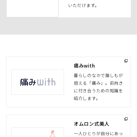
ウ
いただけます。
で
開
く）
痛みwith
暮らしのなかで誰しもが
抱える「痛み」。前向き
（別
に付き合うための知識を
ウ
紹介します。
ィ
ン
ド
オムロン式美人
ウ
で
一人ひとりが自分にあっ