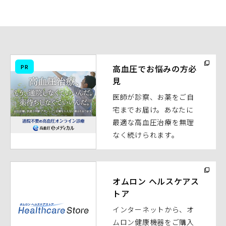
（別
PR
高血圧でお悩みの方必
ウ
見
ィ
医師が診察、お薬をご自
ン
宅までお届け。あなたに
ド
最適な高血圧治療を無理
ウ
なく続けられます。
で
開
く）
（別
ウ
オムロン ヘルスケアス
トア
ィ
ン
インターネットから、オ
ド
ムロン健康機器をご購入