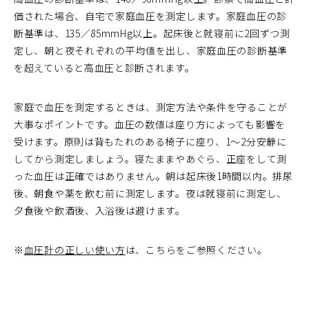
価された場合、自宅で家庭血圧を測定します。家庭血圧の診
断基準は、135／85mmHg以上。起床後と就寝前に2回ずつ測
定し、朝と夜それぞれの平均値を出し、家庭血圧の診断基準
を超えていると高血圧と診断されます。
家庭で血圧を測定するときは、測定方法や条件を守ることが
大事なポイントです。血圧の数値は座り方によっても影響を
受けます。原則は背もたれのある椅子に座り、1～2分安静に
してから測定しましょう。寝たままやあぐら、正座をして測
った血圧は正確ではありません。朝は起床後1時間以内。排尿
後、朝食や薬を飲む前に測定します。夜は就寝前に測定し、
夕食後や飲酒後、入浴後は避けます。
※
血圧計の正しい使い方
は、こちらをご参照ください。