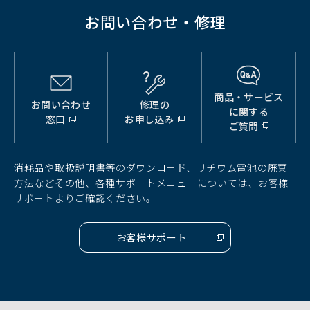
く）
お問い合わせ・修理
商品・サービス
お問い合わせ
修理の
（別
（別
（別
に関する
窓口
お申し込み
ウ
ウ
ウ
ご質問
ィ
ィ
ィ
ン
ン
ン
ド
ド
ド
消耗品や取扱説明書等のダウンロード、リチウム電池の廃棄
ウ
ウ
ウ
方法などその他、各種サポートメニューについては、お客様
で
で
で
サポートよりご確認ください。
開
開
開
く）
く）
く）
お客様サポート
（別
ウ
ィ
ン
ド
ウ
で