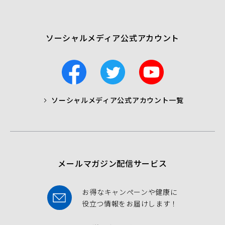
開
く）
ソーシャルメディア公式アカウント
F
T
Y
a
w
o
c
i
u
ソーシャルメディア公式アカウント一覧
a
t
t
b
t
u
o
e
b
o
r
e
k
メールマガジン配信サービス
お得なキャンペーンや健康に
役立つ情報をお届けします！