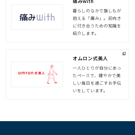
痛みwith
暮らしのなかで誰しもが
抱える「痛み」。前向き
（別
に付き合うための知識を
ウ
紹介します。
ィ
ン
ド
オムロン式美人
ウ
で
一人ひとりが自分にあっ
開
たペースで、健やかで美
（別
く）
しい毎日を過ごすお手伝
ウ
いをしています。
ィ
ン
ド
ウ
で
開