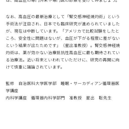
は、高血圧の専門外来や専門医の診察を受けてみましょう。
なお、高血圧の最新治療として「腎交感神経焼灼術」という
手術法が注目され、日本でも臨床研究が進められていました
が、現在は中断しています。「アメリカで比較試験をしたと
ころ、安全性に問題はないが、血圧が下がる程度に差がない
という結果が出たためです」（星出准教授）。腎交感神経焼
灼術は、薬が効かない治療抵抗性高血圧に最も期待されてい
る治療法。近い将来といわれていただけに、研究の再開に向
けて慎重に議論されています。
監修 自治医科大学医学部 睡眠・サーカディアン循環器医
学講座
内科学講座 循環器内科学部門 准教授 星出 聡先生