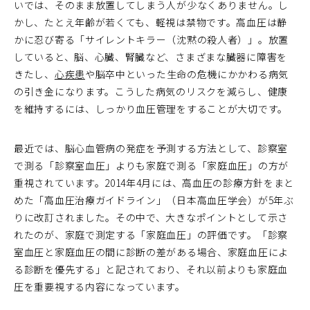
いでは、そのまま放置してしまう人が少なくありません。し
かし、たとえ年齢が若くても、軽視は禁物です。高血圧は静
かに忍び寄る「サイレントキラー（沈黙の殺人者）」。放置
していると、脳、心臓、腎臓など、さまざまな臓器に障害を
きたし、
心疾患
や脳卒中といった生命の危機にかかわる病気
の引き金になります。こうした病気のリスクを減らし、健康
を維持するには、しっかり血圧管理をすることが大切です。
最近では、脳心血管病の発症を予測する方法として、診察室
で測る「診察室血圧」よりも家庭で測る「家庭血圧」の方が
重視されています。2014年4月には、高血圧の診療方針をまと
めた「高血圧治療ガイドライン」（日本高血圧学会）が5年ぶ
りに改訂されました。その中で、大きなポイントとして示さ
れたのが、家庭で測定する「家庭血圧」の評価です。「診察
室血圧と家庭血圧の間に診断の差がある場合、家庭血圧によ
る診断を優先する」と記されており、それ以前よりも家庭血
圧を重要視する内容になっています。