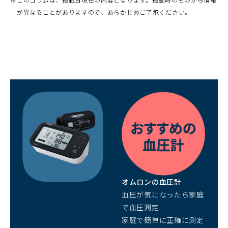
ウ
が異なることがありますので、あらかじめご了承ください。
ィ
ン
ド
ウ
で
開
（別
く）
ウ
ィ
ン
ド
ウ
で
開
オムロンの血圧計
く）
血圧が気になったら家庭
で血圧測定
家庭で簡単に正確に測定