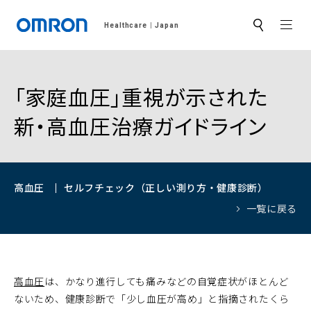
MEN
Healthcare
Japan
サ
イ
ト
内
検
索
「家庭血圧」重視が示された
新・高血圧治療ガイドライン
高血圧
セルフチェック（正しい測り方・健康診断）
一覧に戻る
高血圧
は、かなり進行しても痛みなどの自覚症状がほとんど
ないため、健康診断で「少し血圧が高め」と指摘されたくら