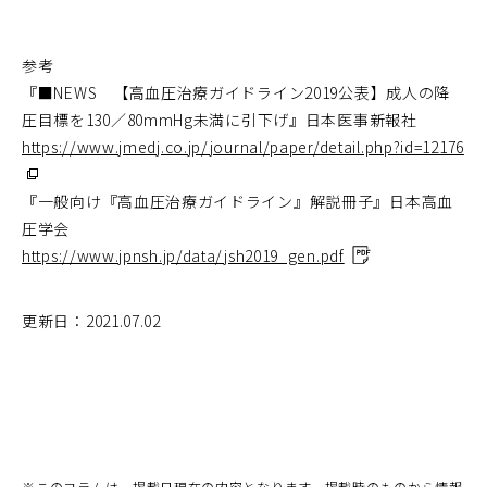
参考
『■NEWS 【高血圧治療ガイドライン2019公表】成人の降
圧目標を130／80mmHg未満に引下げ』日本医事新報社
（
https://www.jmedj.co.jp/journal/paper/detail.php?id=12176
ウ
ィ
ン
『一般向け『高血圧治療ガイドライン』解説冊子』日本高血
ド
ウ
圧学会
で
開
https://www.jpnsh.jp/data/jsh2019_gen.pdf
（P
く
D
F
更新日：2021.07.02
フ
ァ
イ
ル
を
別
※
このコラムは、掲載日現在の内容となります。掲載時のものから情報