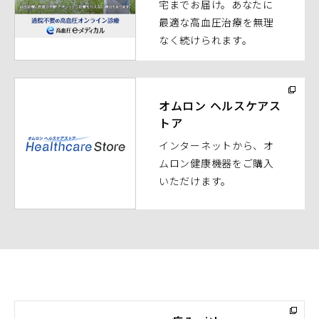
宅までお届け。あなたに
ド
最適な高血圧治療を無理
ウ
なく続けられます。
で
開
く）
（別
ウ
オムロン ヘルスケアス
トア
ィ
ン
インターネットから、オ
ド
ムロン健康機器をご購入
ウ
いただけます。
で
開
く）