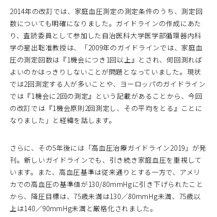
2014年の改訂では、家庭血圧測定の測定条件のうち、測定回
数についても明確になりました。ガイドラインの作成にあた
り、査読委員として参加した自治医科大学医学部循環器内科
学の星出聡准教授は、「2009年のガイドラインでは、家庭血
圧の測定回数は『1機会につき1回以上』とされ、何回測れば
よいのかはっきりしないことが問題となっていました。現状
では2回測定する人が多いことや、ヨーロッパのガイドライン
では『1機会に2回の測定』という記載があることから、今回
の改訂では『1機会原則2回測定し、その平均をとる』ことに
なりました」と経緯を話します。
さらに、その5年後には「高血圧治療ガイドライン2019」が発
刊。新しいガイドラインでも、引き続き家庭血圧を重視して
います。また、高血圧基準は従来通りとする一方で、アメリ
カでの高血圧の基準値が130/80mmHgに引き下げられたこと
から、降圧目標は、75歳未満は130／80mmHg未満、75歳以
上は140／90mmHg未満と厳格化されました。