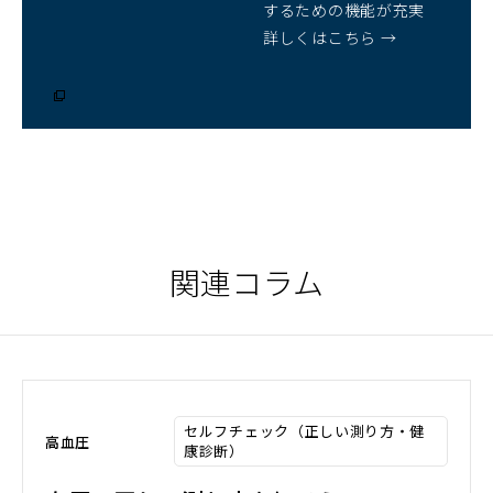
するための機能が充実
詳しくはこちら →
（別
ウ
ィ
ン
ド
ウ
で
開
く）
関連コラム
セルフチェック（正しい測り方・健
高血圧
康診断）