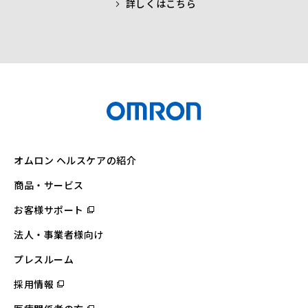
詳しくはこちら
オムロン ヘルスケアの紹介
商品・サービス
お客様サポート
（別
ウ
ィ
法人・事業者様向け
ン
ド
ウ
プレスルーム
で
開
採用情報
（別
く）
ウ
ィ