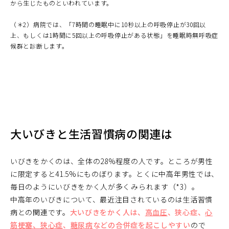
から生じたものといわれています。
（＊2）病院では、「7時間の睡眠中に10秒以上の呼吸停止が30回以
上、もしくは1時間に5回以上の呼吸停止がある状態」を睡眠時無呼吸症
候群と診断します。
大いびきと生活習慣病の関連は
いびきをかくのは、全体の28%程度の人です。ところが男性
に限定すると41.5%にものぼります。とくに中高年男性では、
毎日のようにいびきをかく人が多くみられます（*3）。
中高年のいびきについて、最近注目されているのは生活習慣
病との関連です。
大いびきをかく人は、
高血圧
、狭心症、
心
筋梗塞、狭心症
、
糖尿病
などの合併症を起こしやすい
ので