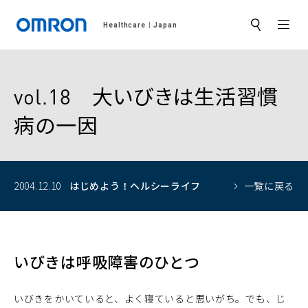
MEN
Healthcare
Japan
サ
イ
ト
内
検
索
vol.18 大いびきは生活習慣
病の一因
2004.12.10
はじめよう！
ヘルシーライフ
一覧に戻る
いびきは呼吸障害のひとつ
いびきをかいていると、よく寝ていると思いがち。でも、じ