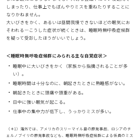
しまったり、仕事上でもぼんやりミスを重ねたりすることに
なりかねません。
大いびきをかく、あるいは昼間我慢できないほどの眠気にお
そわれる…こうした症状が続くときは、睡眠時無呼吸症候群
を疑って受診したほうがいいでしょう。
＜睡眠時無呼吸症候群にみられる主な自覚症状＞
睡眠中に大いびきをかく（家族から指摘されることが多
い）。
睡眠時間は十分なのに、朝起きたときに熟睡感がない。
朝起きたときに頭痛や頭重がある。
日中に強い眠気が起こる。
仕事中の集中力が低下し、うっかりミスが多い。
（＊1）海外では、アメリカのスリーマイル島の原発事故、ロシアのチ
ェルノブイリの原発事故なども、睡眠時無呼吸症候群による係員のミス