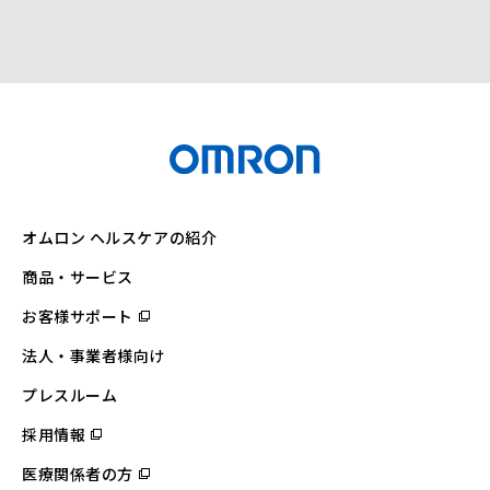
オムロン ヘルスケアの紹介
商品・サービス
お客様サポート
（別
ウ
ィ
法人・事業者様向け
ン
ド
ウ
プレスルーム
で
開
採用情報
（別
く）
ウ
ィ
医療関係者の方
（別
ン
ウ