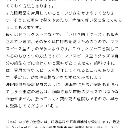
てておく方法もあります。
また睡眠薬を常用していると、いびきをかきやすくなりま
す。そうした場合は薬をやめたり、病院で軽い薬に変えてもら
うことも必要です。
最近はドラッグストアなどで、「いびき防止グッズ」も販売
されています。その多くは口呼吸を防ぐためのもので、マウ
スピース型のものが多いようです。こうしたグッズを試して
みるのもひとつの方法ですが、マウスピース型のグッズは自
分の歯型などに合わないと意味がありません。歯科の中に
は、専用のマウスピースを製作してくれるところもありま
す。受診し、効果や価格などをたずねてみましょう。
睡眠時無呼吸症候群のように、睡眠中に呼吸が何度も止まっ
てしまう重症の場合は、横向き寝や市販のグッズではなかな
か治せません。放っておくと突然死の危険もあるので、早め
に受診してください（*4）。
（＊4）いびきの治療には、呼吸器科や耳鼻咽喉科を受診します。最近
は「いびき外来」のような睡眠障害専門の機関や部署も増えているの