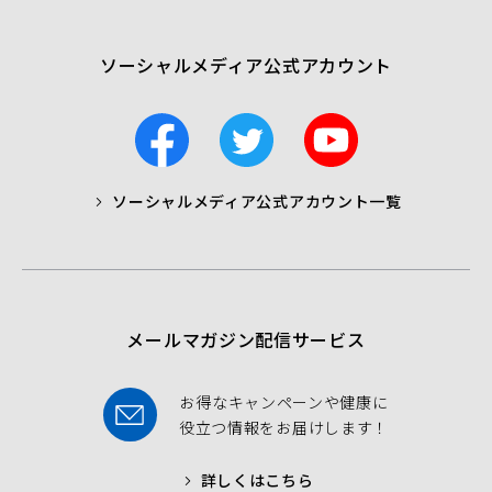
く）
ソーシャルメディア公式アカウント
F
T
Y
a
w
o
c
i
u
ソーシャルメディア公式アカウント一覧
a
t
t
b
t
u
o
e
b
o
r
e
k
メールマガジン配信サービス
お得なキャンペーンや健康に
役立つ情報をお届けします！
詳しくはこちら