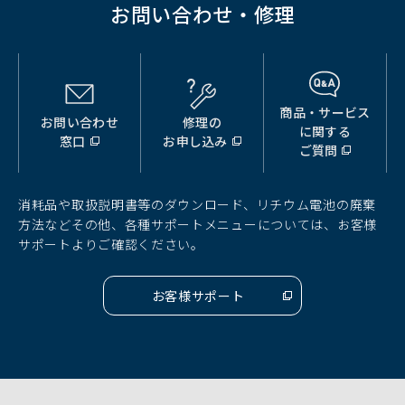
お問い合わせ・修理
商品・サービス
お問い合わせ
修理の
（別
（別
（別
に関する
窓口
お申し込み
ウ
ウ
ウ
ご質問
ィ
ィ
ィ
ン
ン
ン
ド
ド
ド
消耗品や取扱説明書等のダウンロード、リチウム電池の廃棄
ウ
ウ
ウ
方法などその他、各種サポートメニューについては、お客様
で
で
で
サポートよりご確認ください。
開
開
開
く）
く）
く）
お客様サポート
（別
ウ
ィ
ン
ド
ウ
で
開