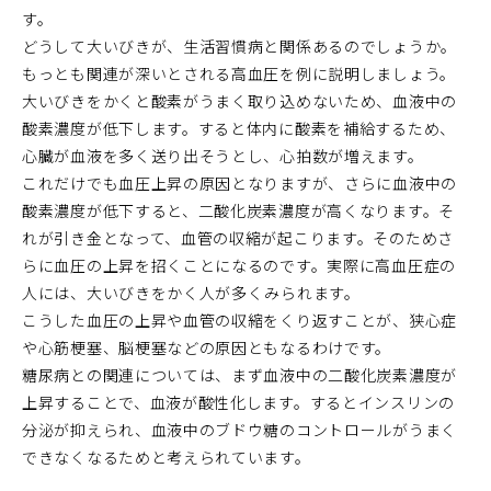
す。
どうして大いびきが、生活習慣病と関係あるのでしょうか。
もっとも関連が深いとされる高血圧を例に説明しましょう。
大いびきをかくと酸素がうまく取り込めないため、血液中の
酸素濃度が低下します。すると体内に酸素を補給するため、
心臓が血液を多く送り出そうとし、心拍数が増えます。
これだけでも血圧上昇の原因となりますが、さらに血液中の
酸素濃度が低下すると、二酸化炭素濃度が高くなります。そ
れが引き金となって、血管の収縮が起こります。そのためさ
らに血圧の上昇を招くことになるのです。実際に高血圧症の
人には、大いびきをかく人が多くみられます。
こうした血圧の上昇や血管の収縮をくり返すことが、狭心症
や心筋梗塞、脳梗塞などの原因ともなるわけです。
糖尿病との関連については、まず血液中の二酸化炭素濃度が
上昇することで、血液が酸性化します。するとインスリンの
分泌が抑えられ、血液中のブドウ糖のコントロールがうまく
できなくなるためと考えられています。