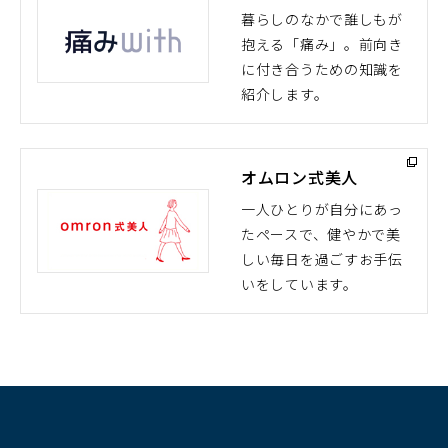
暮らしのなかで誰しもが
抱える「痛み」。前向き
（別
に付き合うための知識を
ウ
紹介します。
ィ
ン
ド
オムロン式美人
ウ
で
一人ひとりが自分にあっ
開
たペースで、健やかで美
（別
く）
しい毎日を過ごすお手伝
ウ
いをしています。
ィ
ン
ド
ウ
で
開
く）