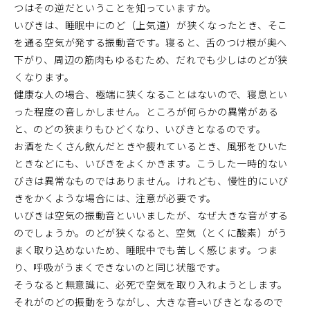
つはその逆だということを知っていますか。
いびきは、睡眠中にのど（上気道）が狭くなったとき、そこ
を通る空気が発する振動音です。寝ると、舌のつけ根が奥へ
下がり、周辺の筋肉もゆるむため、だれでも少しはのどが狭
くなります。
健康な人の場合、極端に狭くなることはないので、寝息とい
った程度の音しかしません。ところが何らかの異常がある
と、のどの狭まりもひどくなり、いびきとなるのです。
お酒をたくさん飲んだときや疲れているとき、風邪をひいた
ときなどにも、いびきをよくかきます。こうした一時的ない
びきは異常なものではありません。けれども、慢性的にいび
きをかくような場合には、注意が必要です。
いびきは空気の振動音といいましたが、なぜ大きな音がする
のでしょうか。のどが狭くなると、空気（とくに酸素）がう
まく取り込めないため、睡眠中でも苦しく感じます。つま
り、呼吸がうまくできないのと同じ状態です。
そうなると無意識に、必死で空気を取り入れようとします。
それがのどの振動をうながし、大きな音=いびきとなるので