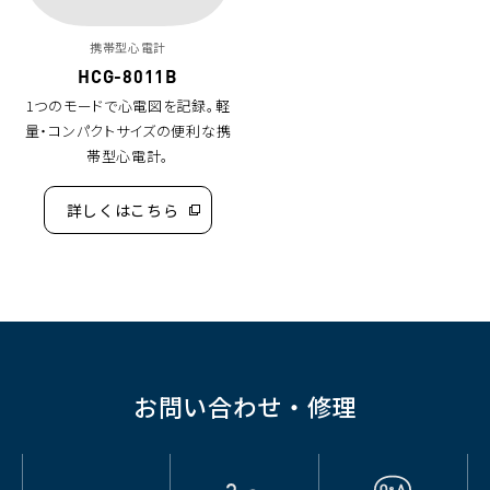
携帯型心電計
HCG-8011B
1つのモードで心電図を記録。軽
量・コンパクトサイズの便利な携
帯型心電計。
詳しくはこちら
（別
ウ
ィ
ン
ド
ウ
で
開
く）
お問い合わせ・修理