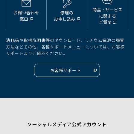
商品・サービス
お問い合わせ
修理の
（別
（別
（別
に関する
窓口
お申し込み
ウ
ウ
ウ
ご質問
ィ
ィ
ィ
ン
ン
ン
ド
ド
ド
消耗品や取扱説明書等のダウンロード、リチウム電池の廃棄
ウ
ウ
ウ
方法などその他、各種サポートメニューについては、お客様
で
で
で
サポートよりご確認ください。
開
開
開
く）
く）
く）
お客様サポート
（別
ウ
ィ
ン
ド
ウ
で
開
く）
ソーシャルメディア公式アカウント