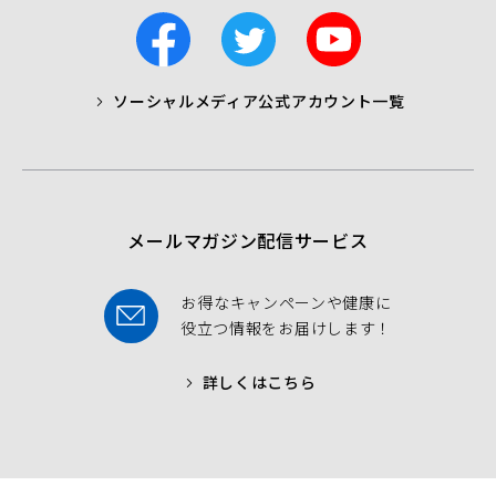
F
T
Y
a
w
o
c
i
u
ソーシャルメディア公式アカウント一覧
a
t
t
b
t
u
o
e
b
o
r
e
k
メールマガジン配信サービス
お得なキャンペーンや健康に
役立つ情報をお届けします！
詳しくはこちら