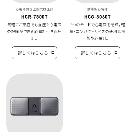
心電計付き上腕式血圧計
携帯型心電計
HCR-7800T
HCG-8060T
気軽にご家庭でも血圧と心電図
2つのモードで心電図を記録。軽
の記録ができる心電計付き血圧
量・コンパクトサイズの便利な携
計。
帯型心電計。
詳しくはこちら
詳しくはこちら
（別
（別
ウ
ウ
ィ
ィ
ン
ン
ド
ド
ウ
ウ
で
で
開
開
く）
く）