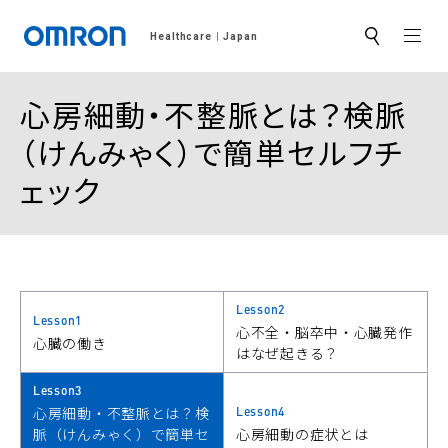
MEN
Healthcare
Japan
サ
イ
ト
内
心房細動・不整脈とは？検脈
検
索
（けんみゃく）で簡単セルフチ
ェック
Lesson2
Lesson1
心不全・脳卒中・心臓発作
心臓の働き
はなぜ起きる？
Lesson3
Lesson4
心房細動・不整脈とは？検
脈（けんみゃく）で簡単セ
心房細動の症状とは