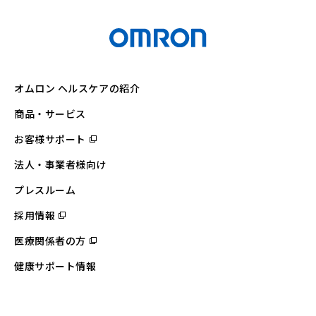
オムロン ヘルスケアの紹介
商品・サービス
お客様サポート
（別
ウ
ィ
法人・事業者様向け
ン
ド
ウ
プレスルーム
で
開
採用情報
（別
く）
ウ
ィ
医療関係者の方
（別
ン
ウ
ド
ィ
ウ
健康サポート情報
ン
で
ド
開
ウ
く）
で
開