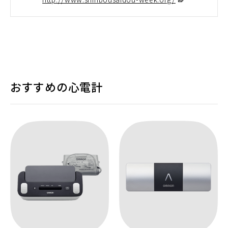
ウ
ィ
ン
ド
ウ
で
おすすめの心電計
開
く）