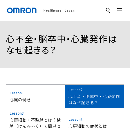
MEN
Healthcare
Japan
サ
イ
ト
内
検
心不全・脳卒中・心臓発作は
索
なぜ起きる？
Lesson2
Lesson1
心不全・脳卒中・心臓発作
心臓の働き
はなぜ起きる？
Lesson3
Lesson4
心房細動・不整脈とは？検
脈（けんみゃく）で簡単セ
心房細動の症状とは