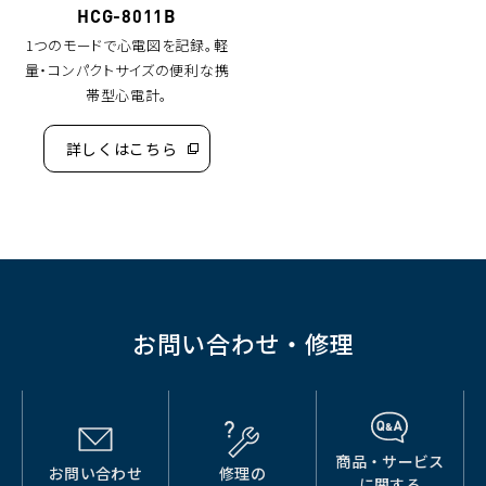
HCG-8011B
1つのモードで心電図を記録。軽
量・コンパクトサイズの便利な携
帯型心電計。
詳しくはこちら
（別
ウ
ィ
ン
ド
ウ
で
開
く）
お問い合わせ・修理
商品・サービス
お問い合わせ
修理の
（別
（別
（別
に関する