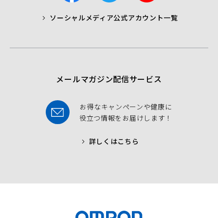
c
i
u
ソーシャルメディア公式アカウント一覧
a
t
t
b
t
u
o
e
b
o
r
e
k
メールマガジン配信サービス
お得なキャンペーンや健康に
役立つ情報をお届けします！
詳しくはこちら