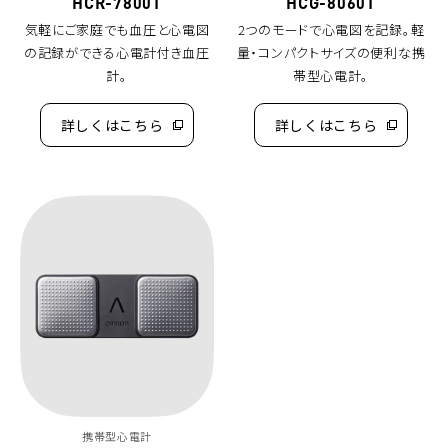
HCR-7800T
HCG-8060T
気軽にご家庭でも血圧と心電図
2つのモードで心電図を記録。軽
の記録ができる心電計付き血圧
量・コンパクトサイズの便利な携
計。
帯型心電計。
詳しくはこちら
詳しくはこちら
（別
（別
ウ
ウ
ィ
ィ
ン
ン
ド
ド
ウ
ウ
で
で
開
開
く）
く）
携帯型心電計