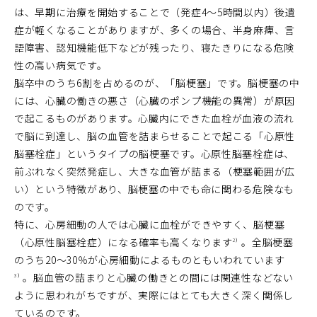
は、早期に治療を開始することで（発症4〜5時間以内）後遺
症が軽くなることがありますが、多くの場合、半身麻痺、言
語障害、認知機能低下などが残ったり、寝たきりになる危険
性の高い病気です。
脳卒中のうち6割を占めるのが、「脳梗塞」です。脳梗塞の中
には、心臓の働きの悪さ（心臓のポンプ機能の異常）が原因
で起こるものがあります。心臓内にできた血栓が血液の流れ
で脳に到達し、脳の血管を詰まらせることで起こる「心原性
脳塞栓症」というタイプの脳梗塞です。心原性脳塞栓症は、
前ぶれなく突然発症し、大きな血管が詰まる（梗塞範囲が広
い）という特徴があり、脳梗塞の中でも命に関わる危険なも
のです。
特に、心房細動の人では心臓に血栓ができやすく、脳梗塞
（心原性脳塞栓症）になる確率も高くなります
。全脳梗塞
2）
のうち20〜30％が心房細動によるものともいわれています
。脳血管の詰まりと心臓の働きとの間には関連性などない
3）
ように思われがちですが、実際にはとても大きく深く関係し
ているのです。