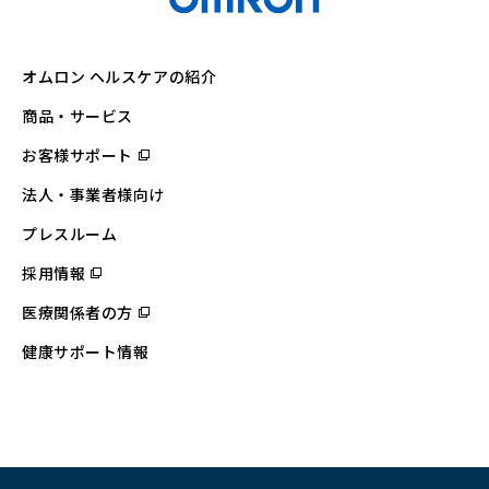
オムロン ヘルスケアの紹介
商品・サービス
お客様サポート
（別
ウ
ィ
法人・事業者様向け
ン
ド
ウ
プレスルーム
で
開
採用情報
（別
く）
ウ
ィ
医療関係者の方
（別
ン
ウ
ド
ィ
ウ
健康サポート情報
ン
で
ド
開
ウ
く）
で
開
く）