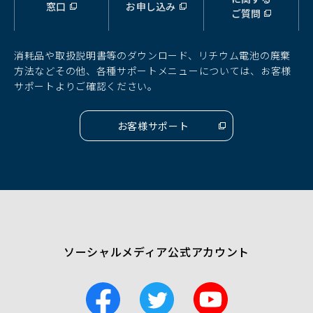
窓口
お申し込み
ウ
ウ
ウ
ご質問
ィ
ィ
ィ
ン
ン
ン
ド
ド
ド
消耗品や取扱説明書等のダウンロード、リチウム電池の廃棄
ウ
ウ
ウ
方法などその他、各種サポートメニューについては、お客様
で
で
で
サポートよりご確認ください。
開
開
開
く）
く）
く）
お客様サポート
（別
ウ
ィ
ン
ド
ウ
で
開
く）
ソーシャルメディア公式アカウント
F
T
Y
a
w
o