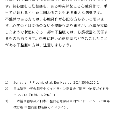
す。狭心症も心筋梗塞も、ある時突然起こる心臓発作で、手
当てが遅れると生命に関わることもある重大な病気です。
不整脈のある方では、心臓発作が心配な方も多いと思いま
す。心疾患とは関係のない不整脈もありますが、心臓が痙攣
したような状態になる一部の不整脈では、心筋梗塞と関係す
るものもあります。過去に軽い心筋梗塞などを起こしたこと
がある不整脈の方は、注意しましょう。
1）
Jonathan P Piccini, et al. Eur Heart J. 2014 35(4):250-6.
2）
日本脳卒中学会脳卒中ガイドライン委員会「脳卒中治療ガイドラ
イン2015（追補2017対応）」
3）
日本循環器学会／日本不整脈心電学会合同ガイドライン「2020 年
改訂版 不整脈薬物治療ガイドライン」