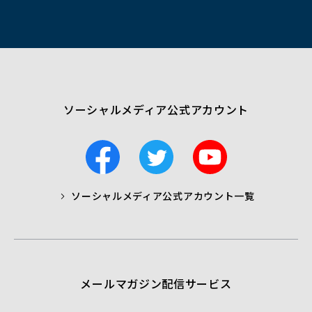
ウ
ィ
ン
ド
ウ
で
開
く）
ソーシャルメディア公式アカウント
F
T
Y
a
w
o
c
i
u
ソーシャルメディア公式アカウント一覧
a
t
t
b
t
u
o
e
b
o
r
e
k
メールマガジン配信サービス