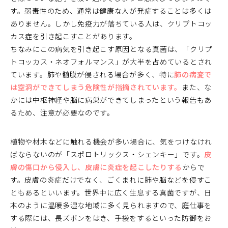
す。弱毒性のため、通常は健康な人が発症することは多くは
ありません。しかし免疫力が落ちている人は、クリプトコッ
カス症を引き起こすことがあります。
ちなみにこの病気を引き起こす原因となる真菌は、「クリプ
トコッカス・ネオフォルマンス」が大半を占めているとされ
ています。肺や髄膜が侵される場合が多く、特に
肺の病変で
は空洞ができてしまう危険性が指摘されています。
また、な
かには中枢神経や脳に病巣ができてしまったという報告もあ
るため、注意が必要なのです。
植物や材木などに触れる機会が多い場合に、気をつけなけれ
ばならないのが「スポロトリックス・シェンキー」です。
皮
膚の傷口から侵入し、皮膚に炎症を起こしたりする
からで
す。皮膚の炎症だけでなく、ごくまれに肺や脳などを侵すこ
ともあるといいます。世界中に広く生息する真菌ですが、日
本のように温暖多湿な地域に多く見られますので、庭仕事を
する際には、長ズボンをはき、手袋をするといった防御をお