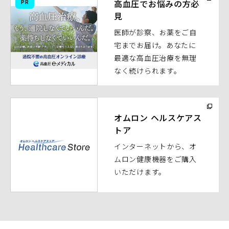
PR
高血圧でお悩みの方必
ウ
見
ィ
医師が診察、お薬をご自
ン
宅までお届け。あなたに
ド
最適な高血圧治療を無理
ウ
なく続けられます。
で
開
く）
（別
ウ
オムロン ヘルスケアス
トア
ィ
ン
インターネットから、オ
ド
ムロン健康機器をご購入
ウ
いただけます。
で
開
く）