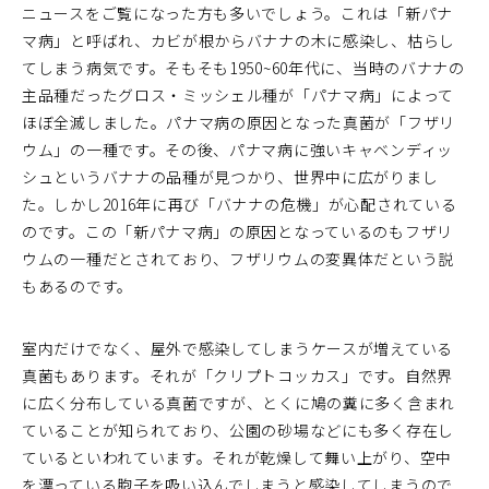
ニュースをご覧になった方も多いでしょう。これは「新パナ
マ病」と呼ばれ、カビが根からバナナの木に感染し、枯らし
てしまう病気です。そもそも1950~60年代に、当時のバナナの
主品種だったグロス・ミッシェル種が「パナマ病」によって
ほぼ全滅しました。パナマ病の原因となった真菌が「フザリ
ウム」の一種です。その後、パナマ病に強いキャベンディッ
シュというバナナの品種が見つかり、世界中に広がりまし
た。しかし2016年に再び「バナナの危機」が心配されている
のです。この「新パナマ病」の原因となっているのもフザリ
ウムの一種だとされており、フザリウムの変異体だという説
もあるのです。
室内だけでなく、屋外で感染してしまうケースが増えている
真菌もあります。それが「クリプトコッカス」です。自然界
に広く分布している真菌ですが、とくに鳩の糞に多く含まれ
ていることが知られており、公園の砂場などにも多く存在し
ているといわれています。それが乾燥して舞い上がり、空中
を漂っている胞子を吸い込んでしまうと感染してしまうので