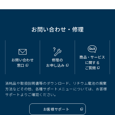
ウ
で
開
く）
お問い合わせ・修理
商品・サービス
お問い合わせ
修理の
（別
（別
（別
に関する
窓口
お申し込み
ウ
ウ
ウ
ご質問
ィ
ィ
ィ
ン
ン
ン
ド
ド
ド
消耗品や取扱説明書等のダウンロード、リチウム電池の廃棄
ウ
ウ
ウ
方法などその他、各種サポートメニューについては、お客様
で
で
で
サポートよりご確認ください。
開
開
開
く）
く）
く）
お客様サポート
（別