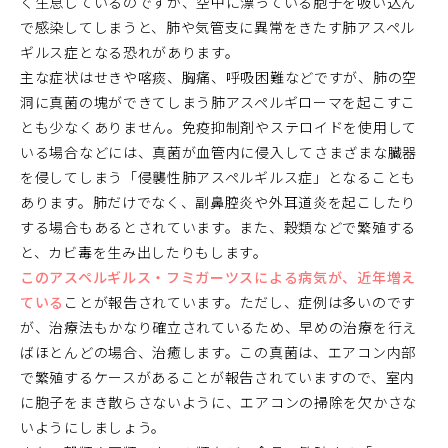
く生息しているのですが、空中に漂っている胞子を吸い込ん
で感染してしまうと、肺や気管支に異常をきたす肺アスペル
ギルス症となる恐れがあります。
主な症状はせきや喀痰、胸痛、呼吸困難などですが、肺の空
洞に真菌の塊ができてしまう肺アスペルギローマを起こすこ
とも少なくありません。免疫抑制剤やステロイドを使用して
いる場合などには、真菌が血管内に侵入してさまざまな臓器
を侵してしまう「侵襲性肺アスペルギルス症」となることも
あります。肺だけでなく、副鼻腔炎や外耳道炎を起こしたり
する場合もあるとされています。また、穀類などで繁殖する
と、カビ毒を生み出したりもします。
このアスペルギルス・フミガーツスによる病気が、近年増え
ている
ことが報告されています。ただし、症例は多いのです
が、治療法もかなり確立されているため、早めの治療を行え
ばほとんどの場合、治癒します。この真菌は、エアコン内部
で繁殖するケースがあることが報告されていますので、室内
に胞子をまき散らさないように、エアコンの掃除を欠かさな
いようにしましょう。