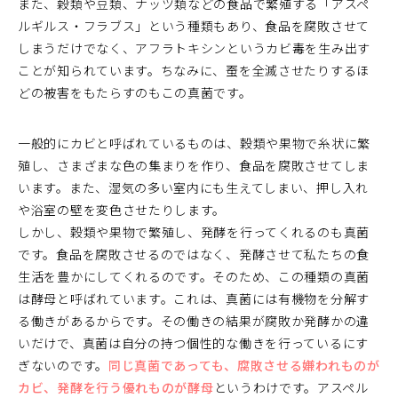
また、穀類や豆類、ナッツ類などの食品で繁殖する「アスペ
ルギルス・フラブス」という種類もあり、食品を腐敗させて
しまうだけでなく、アフラトキシンというカビ毒を生み出す
ことが知られています。ちなみに、蚕を全滅させたりするほ
どの被害をもたらすのもこの真菌です。
一般的にカビと呼ばれているものは、穀類や果物で糸状に繁
殖し、さまざまな色の集まりを作り、食品を腐敗させてしま
います。また、湿気の多い室内にも生えてしまい、押し入れ
や浴室の壁を変色させたりします。
しかし、穀類や果物で繁殖し、発酵を行ってくれるのも真菌
です。食品を腐敗させるのではなく、発酵させて私たちの食
生活を豊かにしてくれるのです。そのため、この種類の真菌
は酵母と呼ばれています。これは、真菌には有機物を分解す
る働きがあるからです。その働きの結果が腐敗か発酵かの違
いだけで、真菌は自分の持つ個性的な働きを行っているにす
ぎないのです。
同じ真菌であっても、腐敗させる嫌われものが
カビ、発酵を行う優れものが酵母
というわけです。アスペル