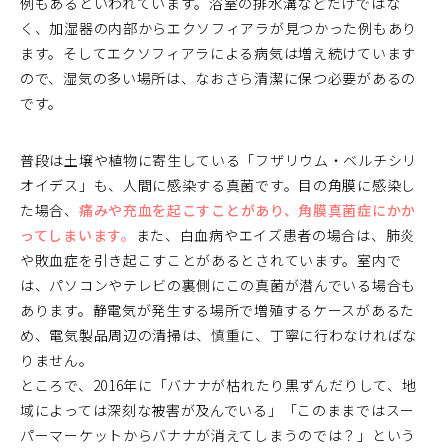
例もあるといわれています。浴室の排水溝などだけではな
く、加湿器の内部からエクソフィアラが見つかった例もあり
ます。そしてエクソフィアラによる病気は増え続けています
ので、湿気の多い場所は、なおさら清潔に保つ必要があるの
です。
普段は土壌や植物に寄生している「フザリウム・ベルチシリ
オイデス」も、人間に感染する真菌です。目の角膜に感染し
た場合、
痛みや充血を起こすことがあり、角膜真菌症にかか
ってしまいます。
また、白血病やエイズ患者の場合は、肺炎
や敗血症を引き起こすことがあるとされています。室内で
は、パソコンやテレビの裏側にこの真菌が潜んでいる場合も
あります。静電気が発生する場所で増殖するケースがあるた
め、電気製品周辺の清掃は、慎重に、丁寧に行わなければな
りません。
ところで、2016年に「バナナが枯れたり黒ずんだりして、地
域によっては深刻な被害が及んでいる」「このままではスー
パーマーケットからバナナが消えてしまうのでは？」という