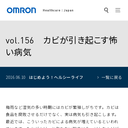
MEN
Healthcare
Japan
サ
イ
ト
内
検
索
vol.156 カビが引き起こす怖
い病気
2016.06.10
はじめよう！
ヘルシーライフ
一覧に戻る
梅雨など湿気の多い時期にはカビが繁殖しがちです。カビは
食品を腐敗させるだけでなく、実は病気も引き起こします。
最近では、こういったカビによる病気が増えているといわれ