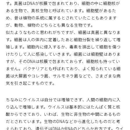
す。真菌はDNAが核膜で包まれており、細胞の中に細胞核が
ある生物で、真核生物と呼ばれています。細胞壁があるた
め、昔は植物の系統に属するとされていたこともあります
が、動物、植物のどちらとも異なる生物です。
似たようなものと思われがちですが、細菌は真菌と異なりま
す。細菌は人の体内に定着したあと細胞分裂を繰り返して増
殖します。細胞内に侵入するか、毒素を排出して細胞を傷つ
けたりして人に感染していきます。細菌には細胞壁はありま
すが、そのDNAは核膜で包まれておらず、細胞核も持ってい
ません。バクテリアとも呼ばれており、よく知られている細
菌は大腸菌やコレラ菌、サルモネラ菌などで、さまざまな病
気を引き起こすものです。
ちなみにウイルスは自分では増殖できず、人間の細胞内に入
り込んで増殖します。ウイルスは基本的にはたんぱく質と核
酸からできており、いわば、生物と非生物の中間にあるもの
だとされています。生物のDNAなどから進化したものだと考
えられており、遺伝子はDNAかRNAのどちらか片方です。ウイ