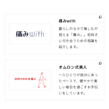
痛みwith
暮らしのなかで誰しもが
抱える「痛み」。前向き
（別
に付き合うための知識を
ウ
紹介します。
ィ
ン
ド
オムロン式美人
ウ
で
一人ひとりが自分にあっ
開
たペースで、健やかで美
（別
く）
しい毎日を過ごすお手伝
ウ
いをしています。
ィ
ン
ド