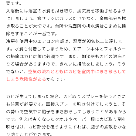
要です。
入浴後には浴室の水滴を拭き取り、換気扇を稼働させるよう
にしましょう。窓サッシはガラスだけでなく、金属部分も拭
き取ることが大切です。台所や洗面所の排水溝はこまめに掃
除をすることが一番です。
冷房を使用中のエアコン内部は、湿度が90％以上に達しま
す。水滴も付着してしまうため、エアコン本体とフィルター
の掃除はカビ対策に必須です。また、加湿器もカビの温床と
なる場合がありますので、きれいに掃除をしましょう。そう
でないと、
空気の流れとともにカビを室内中にまき散らして
しまう危険性がある
からです。
カビが生えてしまった場合、カビ取りスプレーを使うときに
も注意が必要です。直接スプレーを吹き付けてしまうと、そ
の勢いで空気中に胞子をまき散らしてしまうことがあるから
です。例えば古くなったタオルやペーパー類にカビ取り剤を
吹き付け、カビ部分を覆うようにすれば、胞子の拡散をかな
り防ぐことができます。