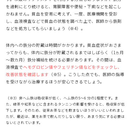
を過剰にとり続けると、胃腸障害や便秘・下痢などを起こし
かねません。貧血を安易に考えず、一度、医療機関を受診
し、血液検査などで貧血の状態を調べた上で、医師から鉄剤
などを処方してもらいましょう（※4）。
体内への鉄分の貯蔵は時間がかかります。貧血症状がおさま
ってからも、体内に鉄分が貯蔵されるまではしばらく（1ヵ月
～数カ月）鉄分補給を続ける必要があります。その間は、血
液検査で
ヘモグロビン値やフェリチン値などをチェックし、
改善状態を確認します
（※5）。こうした点でも、医師の指導
を受けながら治療するほうが安心できるでしょう。
（※3）非ヘム鉄は吸収率が低く、ヘム鉄の5～6 分の1程度です。ま
た、緑茶や紅茶などに含まれるタンニンの影響を受けると、吸収率が低
下します。そのため、従来お茶などを飲まないほうがいいといわれまし
たが、最近は、薬をお茶で飲んだりしない限り、あまり気にする必要は
ないとされています。