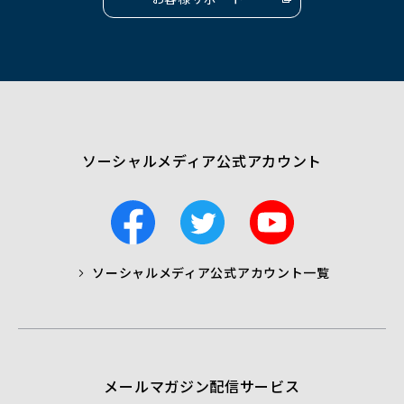
（別
ウ
ィ
ン
ド
ウ
で
開
く）
ソーシャルメディア公式アカウント
F
T
Y
a
w
o
c
i
u
ソーシャルメディア公式アカウント一覧
a
t
t
b
t
u
o
e
b
o
r
e
k
メールマガジン配信サービス