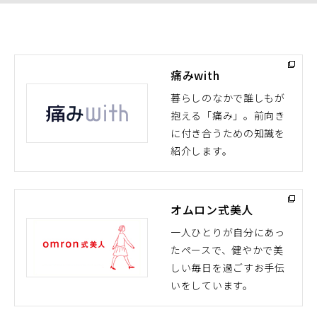
痛みwith
暮らしのなかで誰しもが
抱える「痛み」。前向き
（別
に付き合うための知識を
ウ
紹介します。
ィ
ン
ド
オムロン式美人
ウ
で
一人ひとりが自分にあっ
開
たペースで、健やかで美
（別
く）
しい毎日を過ごすお手伝
ウ
いをしています。
ィ
ン