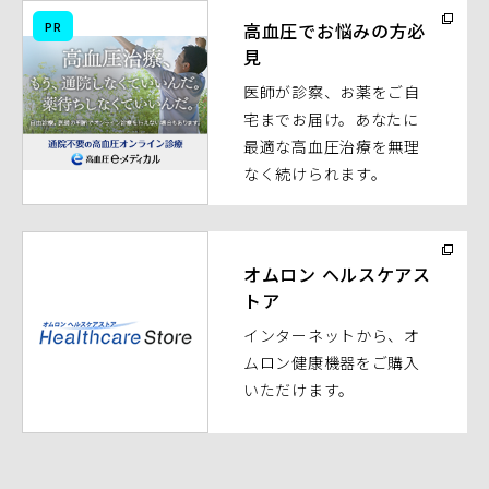
（別
PR
高血圧でお悩みの方必
ウ
見
ィ
医師が診察、お薬をご自
ン
宅までお届け。あなたに
ド
最適な高血圧治療を無理
ウ
なく続けられます。
で
開
く）
（別
ウ
オムロン ヘルスケアス
トア
ィ
ン
インターネットから、オ
ド
ムロン健康機器をご購入
ウ
いただけます。
で
開
く）