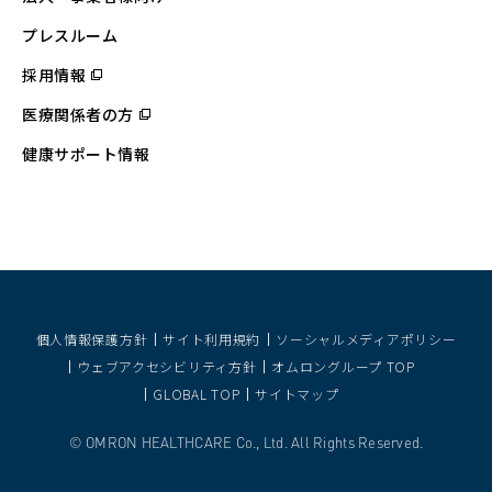
ン
ド
ウ
プレスルーム
で
開
採用情報
（別
く）
ウ
ィ
医療関係者の方
（別
ン
ウ
ド
ィ
ウ
健康サポート情報
ン
で
ド
開
ウ
く）
で
開
く）
個人情報保護方針
サイト利用規約
ソーシャルメディアポリシー
ウェブアクセシビリティ方針
オムロングループ TOP
GLOBAL TOP
サイトマップ
OMRON HEALTHCARE Co., Ltd. All Rights Reserved.
©