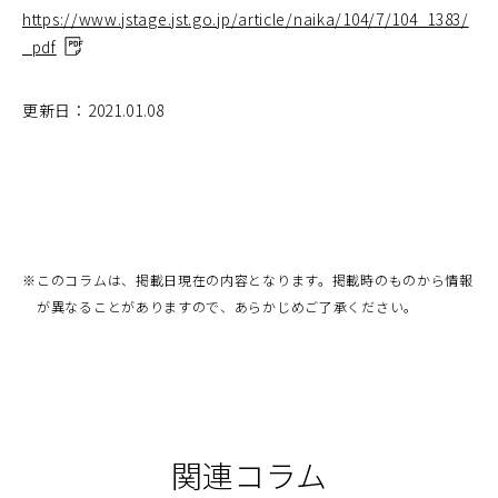
https://www.jstage.jst.go.jp/article/naika/104/7/104_1383/
_pdf
（別
ウ
ィ
更新日：2021.01.08
ン
ド
ウ
で
開
く）
※
このコラムは、掲載日現在の内容となります。掲載時のものから情報
が異なることがありますので、あらかじめご了承ください。
関連コラム