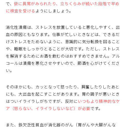
で、
便に異常がみられたり、立ちくらみが続いた段階で早め
に検査を受ける
ようにしましょう。
消化性潰瘍は、ストレスを放置していると悪化しやすく、出
血の原因ともなります。仕事が忙しいときなどは、できるだ
けストレスをためないように、意識的に気分転換を図ること
や、睡眠をしっかりとることが大切です。ただし、ストレス
を解消するためにお酒を飲むのはおすすめできません。アル
コールは潰瘍を悪化させやすいので、節酒を心がけてくださ
い。
そのほかにも、カッとなって怒ったり、興奮したりしたあと
にも、大出血を起こすことがあります。胃の調子が悪いとき
はついイライラしがちですが、反対に
いつもより精神的なケ
ア（怒らない、イライラしないなど）が必要
です。
また、鉄欠乏性貧血が消化器のがん（胃がんや大腸がんな