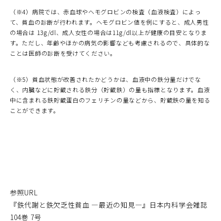
（※4）病院では、赤血球やヘモグロビンの検査（血液検査）によっ
て、貧血の診断が行われます。ヘモグロビン値を例にすると、成人男性
の場合は 13g/dl、成人女性の場合は11g/dl以上が健康の目安となりま
す。ただし、年齢やほかの病気の影響なども考慮されるので、具体的な
ことは医師の診断を受けてください。
（※5）貧血状態が改善されたかどうかは、血液中の鉄分量だけでな
く、内臓などに貯蔵される鉄分（貯蔵鉄）の量も指標となります。血液
中に含まれる鉄貯蔵蛋白のフェリチンの量などから、貯蔵鉄の量を知る
ことができます。
参照URL
『鉄代謝と鉄欠乏性貧血 ―最近の知見―』日本内科学会雑誌
104巻 7号