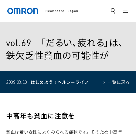
MEN
Healthcare
Japan
サ
イ
ト
内
検
索
vol.69 「だるい、疲れる」は、
鉄欠乏性貧血の可能性が
2009.03.10
はじめよう！
ヘルシーライフ
一覧に戻る
中高年も貧血に注意を
貧血は若い女性によくみられる症状です。そのため中高年