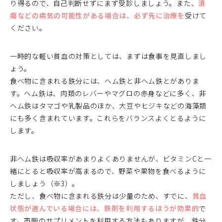
り得るので、自己判断せずにまず受診しましょう。また、
潰
瘍などの病気の可能性がある場合は、必ず先に治療を
受けて
ください。
一時的な軽い貧血の対策としては、まずは食事を見直しまし
ょう。
食べ物に含まれる鉄分には、ヘム鉄と非ヘム鉄とがありま
す。ヘム鉄は、肉類のレバーやマグロの赤身などに多く、非
ヘム鉄はタマゴや乳製品のほか、大豆やヒジキなどの海藻類
にも多く含まれています。これらをバランスよくとるように
します。
非ヘム鉄は吸収率があまりよくありませんが、ビタミンCと一
緒にとると吸収率が高まるので、野菜や果物を食べるように
しましょう（※3）。
ただし、食べ物に含まれる鉄分は少量のため、すでに、
貧血
状態が進んでいる場合には、鉄剤を利用するほうが効果的
で
す。市販のサプリメントを利用する方法もありますが、鉄分