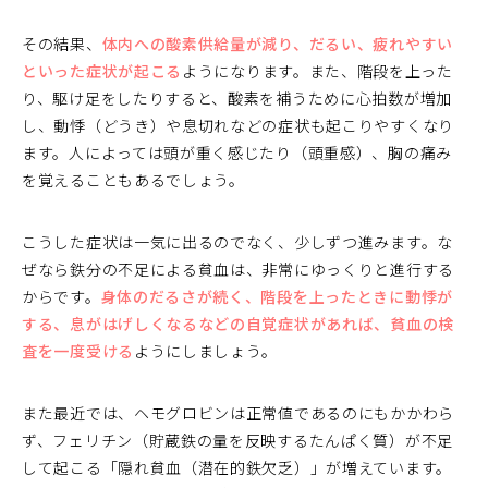
その結果、
体内への酸素供給量が減り、だるい、疲れやすい
といった症状が起こる
ようになります。また、階段を上った
り、駆け足をしたりすると、酸素を補うために心拍数が増加
し、動悸（どうき）や息切れなどの症状も起こりやすくなり
ます。人によっては頭が重く感じたり（頭重感）、胸の痛み
を覚えることもあるでしょう。
こうした症状は一気に出るのでなく、少しずつ進みます。な
ぜなら鉄分の不足による貧血は、非常にゆっくりと進行する
からです。
身体のだるさが続く、階段を上ったときに動悸が
する、息がはげしくなるなどの自覚症状があれば、貧血の検
査を一度受ける
ようにしましょう。
また最近では、ヘモグロビンは正常値であるのにもかかわら
ず、フェリチン（貯蔵鉄の量を反映するたんぱく質）が不足
して起こる「隠れ貧血（潜在的鉄欠乏）」が増えています。