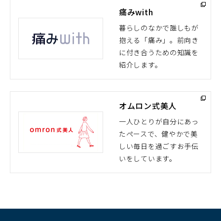
痛みwith
暮らしのなかで誰しもが
抱える「痛み」。前向き
（別
に付き合うための知識を
ウ
紹介します。
ィ
ン
ド
オムロン式美人
ウ
で
一人ひとりが自分にあっ
開
たペースで、健やかで美
（別
く）
しい毎日を過ごすお手伝
ウ
いをしています。
ィ
ン
ド
ウ
で