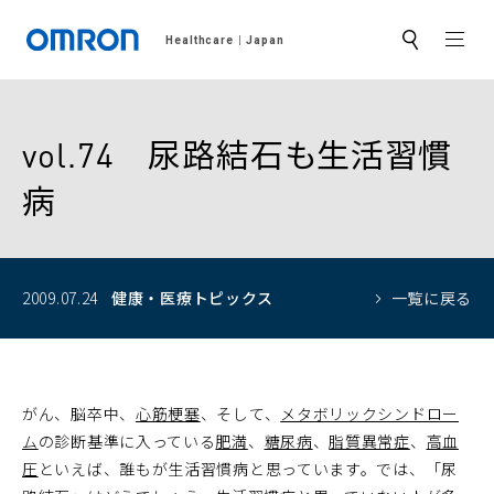
MEN
Healthcare
Japan
サ
イ
ト
内
検
索
vol.74 尿路結石も生活習慣
病
2009.07.24
健康・医療トピックス
一覧に戻る
がん、脳卒中、
心筋梗塞
、そして、
メタボリックシンドロー
ム
の診断基準に入っている
肥満
、
糖尿病
、
脂質異常症
、
高血
圧
といえば、誰もが生活習慣病と思っています。では、「尿