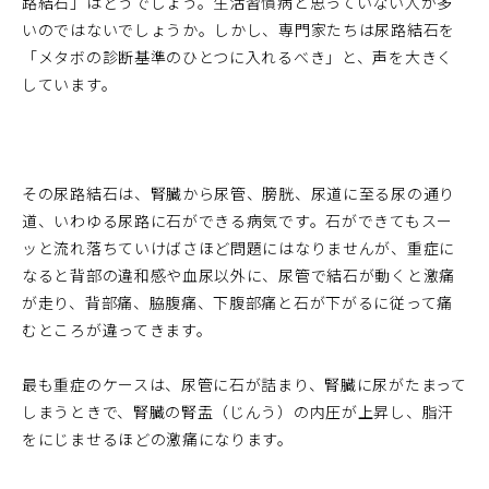
路結石」はどうでしょう。生活習慣病と思っていない人が多
いのではないでしょうか。しかし、専門家たちは尿路結石を
「メタボの診断基準のひとつに入れるべき」と、声を大きく
しています。
その尿路結石は、腎臓から尿管、膀胱、尿道に至る尿の通り
道、いわゆる尿路に石ができる病気です。石ができてもスー
ッと流れ落ちていけばさほど問題にはなりませんが、重症に
なると背部の違和感や血尿以外に、尿管で結石が動くと激痛
が走り、背部痛、脇腹痛、下腹部痛と石が下がるに従って痛
むところが違ってきます。
最も重症のケースは、尿管に石が詰まり、腎臓に尿がたまって
しまうときで、腎臓の腎盂（じんう）の内圧が上昇し、脂汗
をにじませるほどの激痛になります。