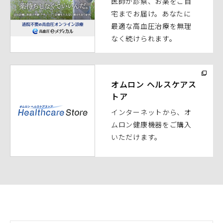
医師が診察、お薬をご自
ン
宅までお届け。あなたに
ド
最適な高血圧治療を無理
ウ
なく続けられます。
で
開
く）
（別
ウ
オムロン ヘルスケアス
トア
ィ
ン
インターネットから、オ
ド
ムロン健康機器をご購入
ウ
いただけます。
で
開
く）