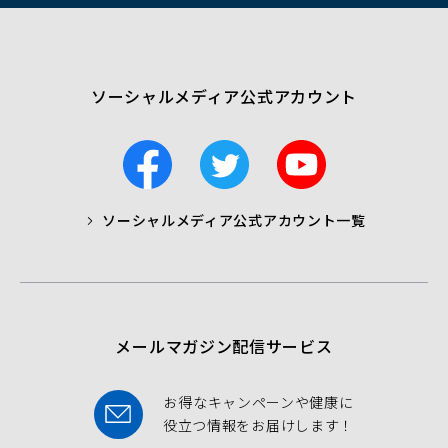
ウ
で
開
く）
ソーシャルメディア公式アカウント
F
T
Y
a
w
o
c
i
u
ソーシャルメディア公式アカウント一覧
a
t
t
b
t
u
o
e
b
o
r
e
k
メールマガジン配信サービス
お得なキャンペーンや健康に
役立つ情報をお届けします！