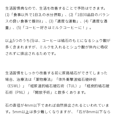
生活習慣病なので、生活を改善することで予防はできます。
(1)「食事以外で1日2Lの水分摂取」、(2)「1日30品目のバラン
スの良い食事で腹8分」、(3)「適度な運動」、(4)「適度な酒
量」、(5)「コーヒー好きはミルクコーヒーに！」。
以上5つのうち(5)は、コーヒーは結石のもとになるシュウ酸が
多く含まれますが、ミルクを入れるとシュウ酸が体内に吸収
されずに排出されるためです。
生活習慣をしっかり改善する前に尿路結石ができてしまった
場合、治療法は「薬物療法」「体外衝撃波結石破砕術
（ESWL）」「経尿道的結石破石術（TUL）」「経皮的結石破
石術（PNL）」「開放手術」と数多くあります。
石の直径が4mm以下であれば自然排出されるといわれていま
す。5mm以上は多少難しくなりますが、「石が8mm以下なら