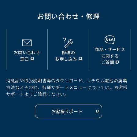
開
く）
お問い合わせ・修理
商品・サービス
お問い合わせ
修理の
（別
（別
（別
に関する
窓口
お申し込み
ウ
ウ
ウ
ご質問
ィ
ィ
ィ
ン
ン
ン
ド
ド
ド
消耗品や取扱説明書等のダウンロード、リチウム電池の廃棄
ウ
ウ
ウ
方法などその他、各種サポートメニューについては、お客様
で
で
で
サポートよりご確認ください。
開
開
開
く）
く）
く）
お客様サポート
（別
ウ
ィ
ン
ド