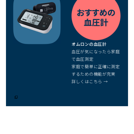
ィ
ン
ド
ウ
で
開
オムロンの血圧計
く）
血圧が気になったら家庭
で血圧測定
家庭で簡単に正確に測定
するための機能が充実
詳しくはこちら →
（別
ウ
ィ
ン
ド
ウ
で
開