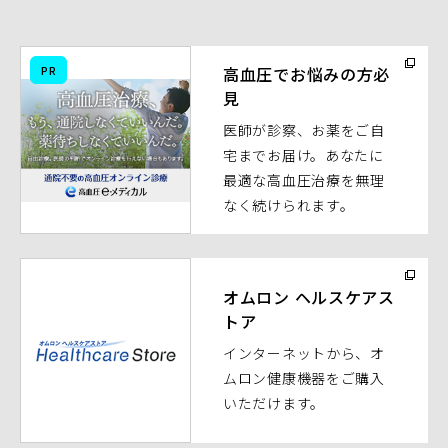
（別
PR
高血圧でお悩みの方必
ウ
見
ィ
医師が診察、お薬をご自
ン
宅までお届け。あなたに
ド
最適な高血圧治療を無理
ウ
なく続けられます。
で
開
く）
（別
ウ
オムロン ヘルスケアス
トア
ィ
ン
インターネットから、オ
ド
ムロン健康機器をご購入
ウ
いただけます。
で
開