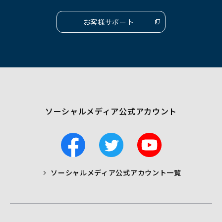
開
開
開
く）
く）
く）
お客様サポート
（別
ウ
ィ
ン
ド
ウ
で
開
く）
ソーシャルメディア公式アカウント
F
T
Y
a
w
o
c
i
u
ソーシャルメディア公式アカウント一覧
a
t
t
b
t
u
o
e
b
o
r
e
k