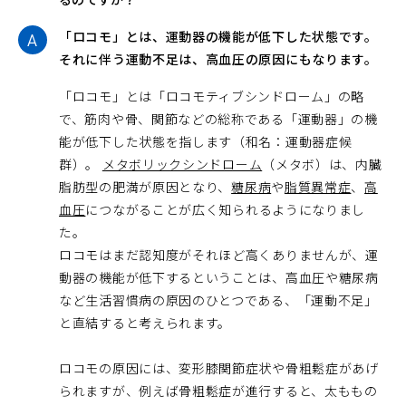
「ロコモ」とは、運動器の機能が低下した状態です。
それに伴う運動不足は、高血圧の原因にもなります。
「ロコモ」とは「ロコモティブシンドローム」の略
で、筋肉や骨、関節などの総称である「運動器」の機
能が低下した状態を指します（和名：運動器症候
群）。
メタボリックシンドローム
（メタボ）は、内臓
脂肪型の肥満が原因となり、
糖尿病
や
脂質異常症
、
高
血圧
につながることが広く知られるようになりまし
た。
ロコモはまだ認知度がそれほど高くありませんが、運
動器の機能が低下するということは、高血圧や糖尿病
など生活習慣病の原因のひとつである、「運動不足」
と直結すると考えられます。
ロコモの原因には、変形膝関節症状や骨粗鬆症があげ
られますが、例えば骨粗鬆症が進行すると、太ももの