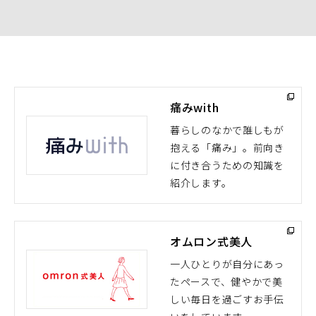
く）
痛みwith
暮らしのなかで誰しもが
抱える「痛み」。前向き
（別
に付き合うための知識を
ウ
紹介します。
ィ
ン
ド
オムロン式美人
ウ
で
一人ひとりが自分にあっ
開
たペースで、健やかで美
（別
く）
しい毎日を過ごすお手伝
ウ