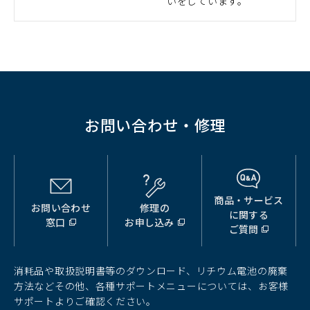
いをしています。
ィ
ン
ド
ウ
で
開
く）
お問い合わせ・修理
商品・サービス
お問い合わせ
修理の
（別
（別
（別
に関する
窓口
お申し込み
ウ
ウ
ウ
ご質問
ィ
ィ
ィ
ン
ン
ン
ド
ド
ド
消耗品や取扱説明書等のダウンロード、リチウム電池の廃棄
ウ
ウ
ウ
方法などその他、各種サポートメニューについては、お客様
で
で
で
サポートよりご確認ください。