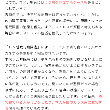
とです。ひどい場合には
うつ病を発症するケースも
あるとい
われています。
現時点では、決定的な治療法は定まっていません。しかし、
他の睡眠障害に伴った二次性障害の場合には、原因となった
睡眠障害の治療を優先。また、ストレスが原因と考えられる
場合には、ストレスの低減を優先して行われています。
「レム睡眠行動障害」によって、本人や隣で寝ている人がケ
ガをする事例も多く報告されています。
本来レム睡眠時には、夢を見るものの筋肉は動かないように
できています。しかし、筋肉を動かないようにするシステム
が何らかの原因で働かなくなり、筋肉が動くようになってし
まうことで起こる障害です。そのため、夢を見ているとおり
に体が動いてしまうのです。見ているのが悪夢だった場合、
相手に反応して手を振り上げたり喧嘩の状態になったり、そ
こから逃れようと実際に走り出したりします。その結果、
隣
で寝ている人がけがをしたり、本人が壁やガラス窓に激突す
る
場合も増えているのです。