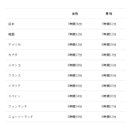
女性
男性
日本
7時間36分
7時間41分
韓国
7時間42分
7時間52分
アメリカ
8時間42分
8時間29分
カナダ
8時間27分
8時間13分
メキシコ
8時間08分
8時間16分
フランス
8時間33分
8時間26分
イタリア
8時間46分
8時間40分
スペイン
8時間34分
8時間30分
フィンランド
8時間34分
8時間27分
ニュージーランド
8時間49分
8時間42分