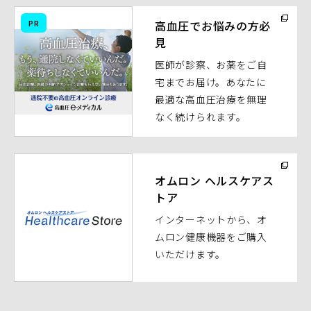
（別
PR
高血圧でお悩みの方必
ウ
見
ィ
医師が診察、お薬をご自
ン
宅までお届け。あなたに
ド
最適な高血圧治療を無理
ウ
なく続けられます。
で
開
く）
（別
ウ
オムロン ヘルスケアス
トア
ィ
ン
インターネットから、オ
ド
ムロン健康機器をご購入
ウ
いただけます。
で
開
く）