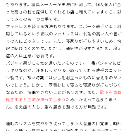
もあります。寝具メーカーが実際に計測して、個人個人に合
った高さの枕を提供してくれるお店も増えていますから、試
してみるのも一つの手です。
マットレスを替える方法もあります。スポーツ選手がよく利
用しているという網状のマットレスは、代謝の高い人や暑が
りの人にピッタリです。また、寝返りが打ちやすいため、快
眠に結びつくのです。ただし、通気性が良すぎるため、冷え
症の人は注意が必要です。
パジャマ選びにも気を遣いたいものです。一番パジャマにピ
ッタリなのが、汗をしっかり吸い取ってくれる薄手のコット
ン製です。寒い時期には少し毛羽立ったものに替えるのがい
いでしょう。しかし、厚着をして寝ると寝返りが打ちづらく
なるため、快眠できないことがあります。また、
靴下を重ね
履きすると血流が滞ってしまう
ため、かえって温まりませ
ん。冷え症の人も、重ね履きを避ける方が無難です。
睡眠のリズムを突然断ち切ってしまう大音量の目覚まし時計
は、心地いい目覚めのためには逆効果です。今では優れモノ