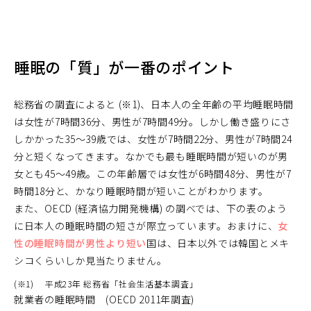
睡眠の「質」が一番のポイント
総務省の調査によると (※1)、日本人の全年齢の平均睡眠時間
は女性が7時間36分、男性が7時間49分。しかし働き盛りにさ
しかかった35～39歳では、女性が7時間22分、男性が7時間24
分と短くなってきます。なかでも最も睡眠時間が短いのが男
女とも45～49歳。この年齢層では女性が6時間48分、男性が7
時間18分と、かなり睡眠時間が短いことがわかります。
また、OECD (経済協力開発機構) の調べでは、下の表のよう
に日本人の睡眠時間の短さが際立っています。おまけに、
女
性の睡眠時間が男性より短い
国は、日本以外では韓国とメキ
シコくらいしか見当たりません。
(※1)
平成23年 総務省「社会生活基本調査」
就業者の睡眠時間 (OECD 2011年調査)