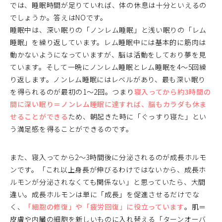
では、睡眠時間が足りていれば、体の休息は十分といえるの
でしょうか。答えはNOです。
睡眠中は、深い眠りの「ノンレム睡眠」と浅い眠りの「レム
睡眠」を繰り返しています。レム睡眠中には基本的に筋肉は
動かないようになっていますが、脳は活動をしており夢を見
ています。そして一晩にノンレム睡眠とレム睡眠を4～5回繰
り返します。ノンレム睡眠にはレベルがあり、最も深い眠り
を得られるのが最初の1～2回。つまり
寝入ってから約3時間の
間に深い眠り＝ノンレム睡眠に達すれば、脳もカラダも休ま
せることができる
ため、朝起きた時に「ぐっすり寝た」とい
う満足感を得ることができるのです。
また、寝入ってから2～3時間後に分泌されるのが成長ホルモ
ンです。「これ以上身長が伸びるわけではないから、成長ホ
ルモンが分泌されなくても関係ない」と思っていたら、大間
違い。成長ホルモンは単に「成長」を促進させるだけでな
く、
「細胞の修復」や「疲労回復」に役立っています
。肌＝
皮膚や内臓の細胞を新しいものに入れ替える「ターンオーバ