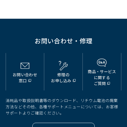
ド
ウ
で
開
く）
お問い合わせ・修理
商品・サービス
お問い合わせ
修理の
（別
（別
（別
に関する
窓口
お申し込み
ウ
ウ
ウ
ご質問
ィ
ィ
ィ
ン
ン
ン
ド
ド
ド
消耗品や取扱説明書等のダウンロード、リチウム電池の廃棄
ウ
ウ
ウ
方法などその他、各種サポートメニューについては、お客様
で
で
で
サポートよりご確認ください。
開
開
開
く）
く）
く）