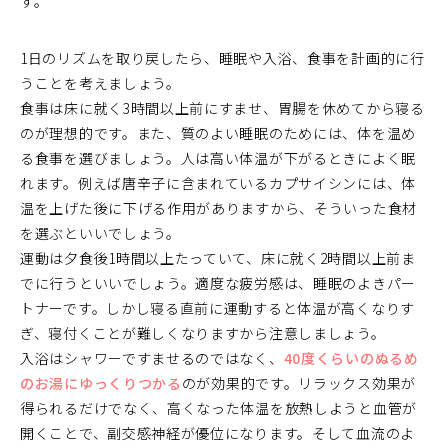
す。
1日のリズムを取り戻したら、睡眠や入浴、食事を計画的に行
うことを考えましょう。
食事は床に就く3時間以上前にすませ、胃腸を休めてから寝る
のが理想的です。また、質のよい睡眠のためには、体を温め
る食事を選びましょう。人は高い体温が下がるときによく眠
れます。例えば唐辛子に含まれているカプサイシンには、体
温を上げた後に下げる作用がありますから、そういった食材
を選ぶといいでしょう。
運動は夕食後1時間以上たっていて、床に就く2時間以上前ま
でに行うといいでしょう。適度な疲労感は、睡眠のよきパー
トナーです。しかし寝る直前に運動すると体温が高くなりす
ぎ、寝付くことが難しくなりますから注意しましょう。
入浴はシャワーですませるのではなく、
40度くらいのぬるめ
のお湯にゆっくりつかる
のが効果的です。リラックス効果が
得られるだけでなく、高くなった体温を放熱しようと血管が
開くことで、副交感神経が優位になります。そして血流のよ