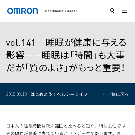
MEN
Healthcare
Japan
サ
イ
ト
内
検
索
vol.141 睡眠が健康に与える
影響――睡眠は「時間」も大事
だが「質のよさ」がもっと重要！
2015.03.10
はじめよう！
ヘルシーライフ
一覧に戻る
日本人の睡眠時間は欧米諸国と比べると短く、特に女性では
その傾向が顕著に表れているというデータがあります。ま