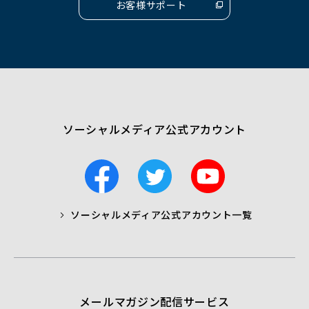
お客様サポート
（別
ウ
ィ
ン
ド
ウ
で
開
く）
ソーシャルメディア公式アカウント
F
T
Y
a
w
o
c
i
u
ソーシャルメディア公式アカウント一覧
a
t
t
b
t
u
o
e
b
o
r
e
k
メールマガジン配信サービス