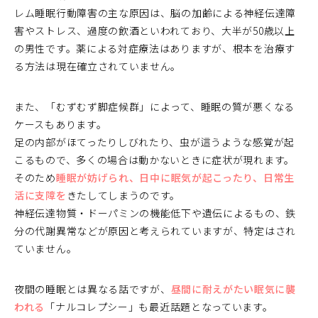
レム睡眠行動障害の主な原因は、脳の加齢による神経伝達障
害やストレス、過度の飲酒といわれており、大半が50歳以上
の男性です。薬による対症療法はありますが、根本を治療す
る方法は現在確立されていません。
また、「むずむず脚症候群」によって、睡眠の質が悪くなる
ケースもあります。
足の内部がほてったりしびれたり、虫が這うような感覚が起
こるもので、多くの場合は動かないときに症状が現れます。
そのため
睡眠が妨げられ、日中に眠気が起こったり、日常生
活に支障を
きたしてしまうのです。
神経伝達物質・ドーパミンの機能低下や遺伝によるもの、鉄
分の代謝異常などが原因と考えられていますが、特定はされ
ていません。
夜間の睡眠とは異なる話ですが、
昼間に耐えがたい眠気に襲
われる
「ナルコレプシー」も最近話題となっています。