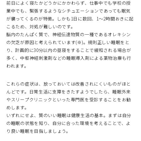
前日によく寝たかどうかにかかわらず、仕事中でも学校の授
業中でも、緊張するようなシチュエーションであっても眠気
が襲ってくるのが特徴。しかも1日に数回、1～2時間おきに起
こるため、対処が難しいのです。
脳内のたんぱく質で、神経伝達物質の一種であるオレキシン
の欠乏が原因と考えられています(※)。規則正しい睡眠をと
り、計画的に30分以内の昼寝をすることで緩和される場合が
多く、中枢神経刺激剤などの睡眠導入剤による薬物治療も行
われます。
これらの症状は、放っておいては改善されにくいものがほと
んどです。日常生活に支障をきたすようでしたら、睡眠外来
やスリープクリニックといった専門医を受診することをお勧
めします。
いずれにせよ、質のいい睡眠は健康生活の基本。まずは自分
の睡眠の状態を知り、自分に合った環境を考えることで、よ
り良い睡眠を目指しましょう。