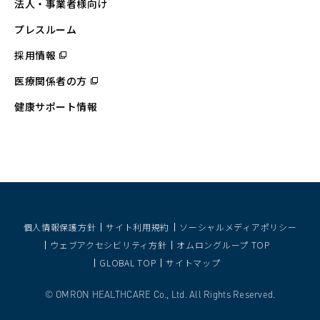
法人・事業者様向け
ン
ド
ウ
プレスルーム
で
開
採用情報
（別
く）
ウ
ィ
医療関係者の方
（別
ン
ウ
ド
ィ
ウ
健康サポート情報
ン
で
ド
開
ウ
く）
で
開
く）
個人情報保護方針
サイト利用規約
ソーシャルメディアポリシー
ウェブアクセシビリティ方針
オムロングループ TOP
GLOBAL TOP
サイトマップ
OMRON HEALTHCARE Co., Ltd. All Rights Reserved.
©