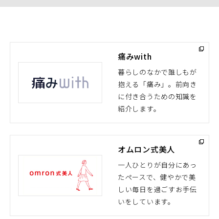
痛みwith
暮らしのなかで誰しもが
抱える「痛み」。前向き
（別
に付き合うための知識を
ウ
紹介します。
ィ
ン
ド
オムロン式美人
ウ
で
一人ひとりが自分にあっ
開
たペースで、健やかで美
（別
く）
しい毎日を過ごすお手伝
ウ
いをしています。
ィ
ン