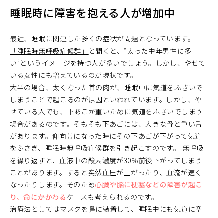
睡眠時に障害を抱える人が増加中
最近、睡眠に関連した多くの症状が問題となっています。
「睡眠時無呼吸症候群」
と聞くと、“太った中年男性に多
い”というイメージを持つ人が多いでしょう。しかし、やせて
いる女性にも増えているのが現状です。
大半の場合、太くなった首の肉が、睡眠中に気道をふさいで
しまうことで起こるのが原因といわれています。しかし、や
せている人でも、下あごが重いために気道をふさいでしまう
場合があるのです。そもそも下あごには、大きな骨と重い舌
があります。仰向けになった時にその下あごが下がって気道
をふさぎ、睡眠時無呼吸症候群を引き起こすのです。 無呼吸
を繰り返すと、血液中の酸素濃度が30％前後下がってしまう
ことがあります。すると突然血圧が上がったり、血流が速く
なったりします。そのため
心臓や脳に梗塞などの障害が起こ
り、命にかかわる
ケースも考えられるのです。
治療法としてはマスクを鼻に装着して、睡眠中にも気道に空