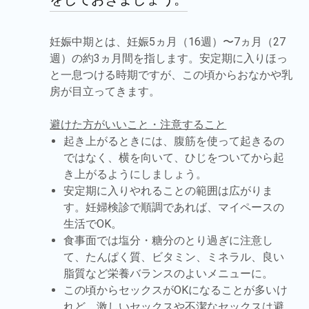
妊娠中期とは、妊娠5ヵ月（16週）〜7ヵ月（27
週）の約3ヵ月間を指します。安定期に入りほっ
と一息つける時期ですが、この頃からおなかや乳
房が目立ってきます。
避けた方がいいこと・注意すること
起き上がるときには、腹筋を使って起きるの
ではなく、横を向いて、ひじをついてから起
き上がるようにしましょう。
安定期に入りやれることの範囲は広がりま
す。妊婦検診で順調であれば、マイペースの
生活でOK。
食事面では塩分・糖分のとり過ぎに注意し
て、たんぱく質、ビタミン、ミネラル、良い
脂質など栄養バランスのよいメニューに。
この頃からセックスがOKになることが多いけ
れど、激しいセックスや不潔なセックスは避