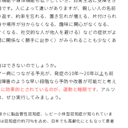
断機能や身体機能も低下していき、日常生活に支障をき
病です。人によって違いがありますが、親しい人の名前
り返す、約束を忘れる、置き忘れが増える、片付けられ
時や場所が分からなくなる、趣味に関心がなくなる、
すくなる、社交的な人が他人を避ける）などの症状がよ
間に関係なく勝手に出歩く）がみられることも少なくあ
防はできないのでしょうか。
ー病につながる予兆が、発症の10年～20年以上も前
知障害のような早い段階なら予防や改善が可能だと考え
くに効果的とされているのが、運動と睡眠です。
アルツ
は、ぜひ実行してみましょう。
ほかに脳血管性認知症、レビー小体型認知症が知られていま
は認知症の約70％を占め、日本でも高齢化にともなって患者