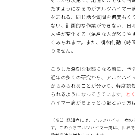
そこから次第に、記憶だけでなく判
たすようになるのがアルツハイマー
を忘れる、同じ話や質問を何度もく
ない、計画的な作業ができない、日
人格が変化する（温厚な人が怒りや
くみられます。また、徘徊行動（時
りません。
こうした深刻な状態になる前に、予
近年の多くの研究から、アルツハイマ
からみられることが分かり、軽度認
られるようになってきています。
と
ハイマー病がちょっと心配という方
（※1）認知症には、アルツハイマー病の
す。このうちアルツハイマー病は、世界で