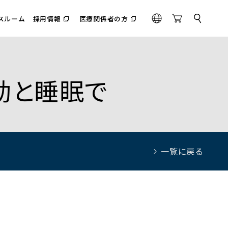
スルーム
採用情報
医療関係者の方
サ
（別
（別
G
O
イ
ウ
ウ
l
n
ト
ィ
ィ
内
o
l
ン
ン
検
ド
ド
b
i
索
ウ
ウ
a
n
で
で
運動と睡眠で
l
e
開
開
く）
く）
S
t
o
r
e
一覧に戻る