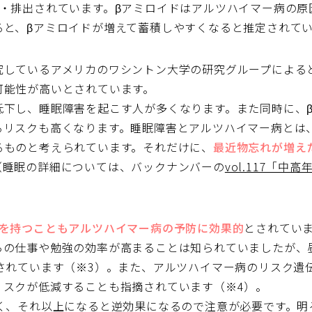
収・排出されています。βアミロイドはアルツハイマー病の原
ると、βアミロイドが増えて蓄積しやすくなると推定されて
究しているアメリカのワシントン大学の研究グループによる
可能性が高いとされています。
低下し、睡眠障害を起こす人が多くなります。また同時に、
るリスクも高くなります。睡眠障害とアルツハイマー病とは
るものと考えられています。それだけに、
最近物忘れが増え
（睡眠の詳細については、バックナンバーの
vol.117「
を持つこともアルツハイマー病の予防に効果的
とされてい
らの仕事や勉強の効率が高まることは知られていましたが、
されています（※3）。また、アルツハイマー病のリスク遺
リスクが低減することも指摘されています（※4）。
く、それ以上になると逆効果になるので注意が必要です。明