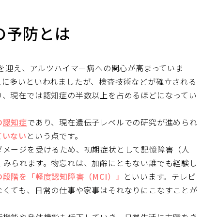
の予防とは
会を迎え、アルツハイマー病への関心が高まっていま
人に多いといわれましたが、検査技術などが確立される
り、現在では認知症の半数以上を占めるほどになってい
の
認知症
であり、現在遺伝子レベルでの研究が進められ
ていない
という点です。
ダメージを受けるため、初期症状として記憶障害（人
くみられます。物忘れは、加齢にともない誰でも経験し
段階を「軽度認知障害（MCI）」
といいます。テレビ
なくても、日常の仕事や家事はそれなりにこなすことが