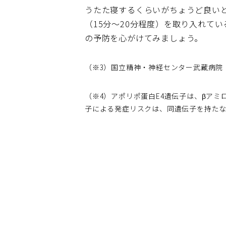
うたた寝するくらいがちょうど良い
（15分～20分程度）を取り入れて
の予防を心がけてみましょう。
（※3）国立精神・神経センター武蔵病院
（※4）アポリポ蛋白E4遺伝子は、βア
子による発症リスクは、同遺伝子を持たな