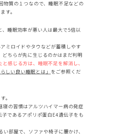
因物質の１つなので、睡眠不足などの
います。
と、睡眠効率が悪い人は最大で5倍以
βアミロイドやタウなどが蓄積しやす
、どちらが先に生じるのかはまだ判明
たと感じる方は、睡眠不足を解消し、
中高年らしい良い睡眠とは」
をご参照くだ
ます。
昼寝の習慣はアルツハイマー病の発症
伝子であるアポリポ蛋白E4遺伝子をも
るい部屋で、ソファや椅子に腰かけ、