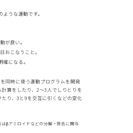
のような運動です。
運動が良い。
毎日おこなうこと。
明確になる。
脳を同時に使う運動プログラムを開発
る計算をしたり、2～3人でしりとりを
けたり、3と9を交互に引くなどの変化
素はβアミロイドなどの分解・除去に関与