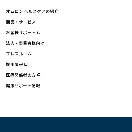
オムロン ヘルスケアの紹介
商品・サービス
お客様サポート
（別
ウ
ィ
法人・事業者様向け
ン
ド
ウ
プレスルーム
で
開
採用情報
（別
く）
ウ
ィ
医療関係者の方
（別
ン
ウ
ド
ィ
ウ
健康サポート情報
ン
で
ド
開
ウ
く）
で
開
く）