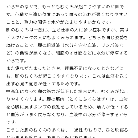
からだのなかで、もっともむくみが起こりやすいのが脚で
す。心臓から遠い位置にあって血液の流れが悪くなりやすい
ことと、重力の関係で水分がたまりやすいからです。
脚のむくみは一般に、立ち仕事の人に多い症状ですが、実は
デスクワークの人にもよくみられます。どちらも同じ姿勢を
続けることで、脚の組織液（水分を含む血液、リンパ液な
ど）の循環が悪くなり、細胞のすき間などに水分が停滞する
からです。
また疲れがたまったときや、睡眠不足になったときなどに
も、脚のむくみが起こりやすくなります。これは血液を送り
出す心臓の働きが低下するためです。
中高年になって脚の筋力が低下した場合にも、むくみが起こ
りやすくなります。脚の筋肉（とくにふくらはぎ）は、血液
を心臓に戻すポンプの役割をしているため、筋力が低下する
と血液がうまく戻らなくなり、血液中の水分が停滞するから
です。
こうした脚のむくみの多くは、一過性のもので、ひと晩寝る
と治まる程度なら、あまり心配はありません。