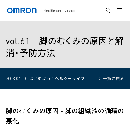
MEN
Healthcare
Japan
サ
イ
ト
内
検
索
vol.61 脚のむくみの原因と解
消・予防方法
2008.07.10
はじめよう！
ヘルシーライフ
一覧に戻る
脚のむくみの原因 - 脚の組織液の循環の
悪化