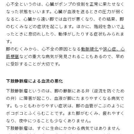
心不全というのは、心臓がポンプの役割を正常に果たせなく
なった状態をいいます。心臓が血液を送るときの圧力が弱く
なると、心臓から遠い脚では血行が悪くなり、その結果、脚
のむくみなどの症状を起こします。ほかに、階段を急いで上
ったときに息切れしたり、動悸がしたりする症状もみられま
す。
脚のむくみから、心不全の原因となる
動脈硬化
や
狭心症、心
筋梗塞
などの重大な病気が発見されることもあるので、早め
に受診することが大切です。
下肢静脈瘤による血流の悪化
下肢静脈瘤というのは、脚の静脈にある弁（逆流を防ぐため
の弁）に障害が起こり、血液が脚にたまりやすくなる病気で
す。もっともわかりやすい症状は、脚の血管がこぶのように
ボコボコとふくらむことです。また脚がむくみ、疲れやすく
なり、夜中につることも少なくありません。
下肢静脈瘤は、すぐに生命にかかわる病気ではありません