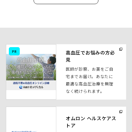
（別
PR
高血圧でお悩みの方必
ウ
見
ィ
医師が診察、お薬をご自
ン
宅までお届け。あなたに
ド
最適な高血圧治療を無理
ウ
なく続けられます。
で
開
く）
（別
ウ
オムロン ヘルスケアス
トア
ィ