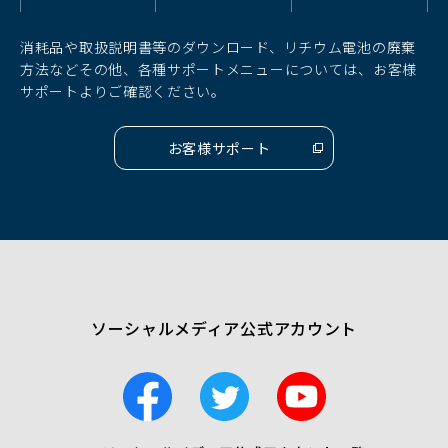
ン
ン
ン
ド
ド
ド
消耗品や取扱説明書等のダウンロード、リチウム電池の廃棄
ウ
ウ
ウ
方法などその他、各種サポートメニューについては、お客様
で
で
で
サポートよりご確認ください。
開
開
開
く）
く）
く）
お客様サポート
（別
ウ
ィ
ン
ド
ウ
で
開
く）
ソーシャルメディア公式アカウント
F
T
Y
a
w
o
c
i
u