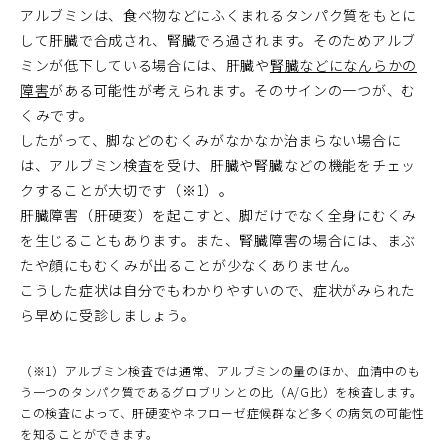
アルブミンは、食べ物などにふくまれるタンパク質をもとに
して肝臓で合成され、腎臓でろ過されます。そのためアルブ
ミンが低下している場合には、肝臓や
腎臓などになんらかの
障害
がある可能性が考えられます。そのサインの一つが、む
くみです。
したがって、脚などのむくみがなかなか治まらない場合に
は、アルブミン検査を受け、肝臓や腎臓などの機能をチェッ
クすることが大切です（※1）。
肝臓障害（肝硬変）を起こすと、脚だけでなく全身にむくみ
を生じることもあります。また、腎臓障害の場合には、まぶ
たや顔にもむくみが出ることが少なくありません。
こうした症状は自分でもわかりやすいので、症状がみられた
ら早めに受診しましょう。
（※1）アルブミン検査では通常、アルブミンの量のほか、血清中のも
う一つのタンパク質であるグロブリンとの比（A/G比）を検査します。
この検査によって、肝硬変やネフローゼ症候群など多くの病気の可能性
を知ることができます。