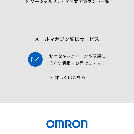
ソーシャルメディア公式アカウント一覧
a
t
t
b
t
u
o
e
b
o
r
e
k
メールマガジン配信サービス
お得なキャンペーンや健康に
役立つ情報をお届けします！
詳しくはこちら