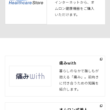
ン
インターネットから、オ
ド
ムロン健康機器をご購入
ウ
いただけます。
で
開
く）
痛みwith
暮らしのなかで誰しもが
抱える「痛み」。前向き
（別
に付き合うための知識を
ウ
紹介します。
ィ
ン
ド
オムロン式美人
ウ