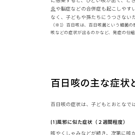
に感染すると、ひどい咳が出て、と
炎
や脳症などの合併症も起こしやす
なく、子どもや孫たちにうつさない
（※1）百日咳は、百日咳菌という細菌の
咳などの症状が出るのかなど、発症の仕
百日咳の主な症状
百日咳の症状は、子どもとおとなで
(1)風邪に似た症状（２週間程度）
咳やくしゃみなどが続き、次第に咳