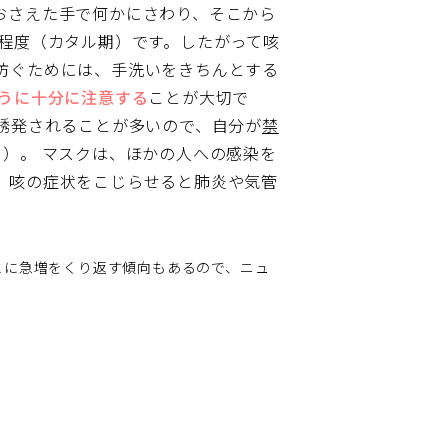
おさえた手で何かにさわり、そこから
程度（カタル期）です。したがって咳
防ぐためには、手洗いをきちんとする
うに十分に注意する
ことが大切で
誘発されることが多いので、自分が
禁
3）。
マスクは、ほかの人への感染を
、咳の症状をこじらせると肺炎や気管
とに急増をくり返す傾向もあるので、ニュ