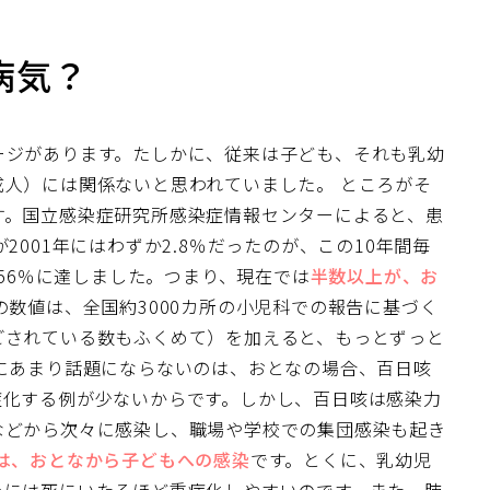
病気？
ージがあります。たしかに、従来は子ども、それも乳幼
成人）には関係ないと思われていました。
ところがそ
す。国立感染症研究所感染症情報センターによると、患
2001年にはわずか2.8％だったのが、この10年間毎
は56％に達しました。つまり、現在では
半数以上が、お
数値は、全国約3000カ所の小児科での報告に基づく
ごされている数もふくめて）を加えると、もっとずっと
にあまり話題にならないのは、おとなの場合、百日咳
症化する例が少ないからです。しかし、百日咳は感染力
などから次々に感染し、職場や学校での集団感染も起き
は、おとなから子どもへの感染
です。とくに、乳幼児