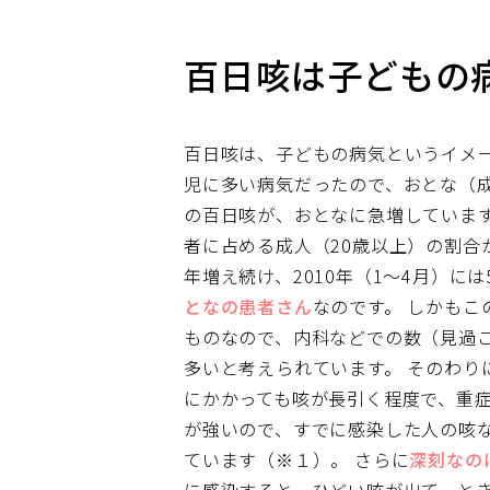
百日咳は子どもの
百日咳は、子どもの病気というイメ
児に多い病気だったので、おとな（
の百日咳が、おとなに急増していま
者に占める成人（20歳以上）の割合が
年増え続け、2010年（1～4月）に
となの患者さん
なのです。
しかもこの
ものなので、内科などでの数（見過
多いと考えられています。
そのわり
にかかっても咳が長引く程度で、重
が強いので、すでに感染した人の咳
ています（※１）。
さらに
深刻なの