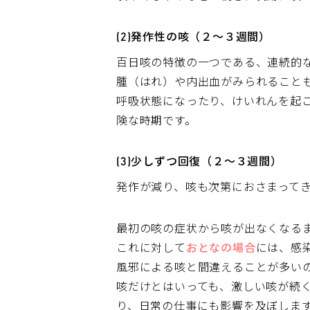
(2)発作性の咳（２～３週間）
百日咳の特徴の一つである、連続的
腫（はれ）や内出血がみられること
呼吸状態になったり、けいれんを起
険な時期です。
(3)少しずつ回復（２～３週間）
発作が減り、咳も次第におさまって
最初の咳の症状から咳が出なくなる
これに対して
おとなの場合
には、感
風邪による咳と間違えることが多い
咳だけとはいっても、激しい咳が続
り、日常の仕事にも影響を及ぼしま