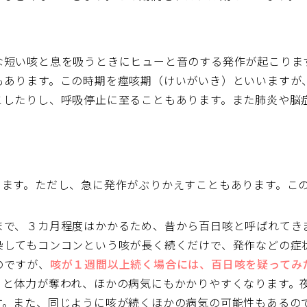
な短い咳と息を吸うときにヒューと音のする発作が起こりま
もあります。この時期を痙咳期（けいがいき）といいますが
こしたりし、呼吸停止に至ることもあります。また肺炎や脳
きます。ただし、急に発作がぶりかえすこともあります。こ
まで、３カ月程度はかかるため、昔から百日咳と呼ばれてき
染してもコンコンという咳が長く続くだけで、発作などの症
のですが、
咳が１週間以上続く場合には、百日咳を疑ってみ
くと体力が奪われ、ほかの病気にもかかりやすくなります。
す。また、同じように咳が続くほかの病気の可能性もあるの