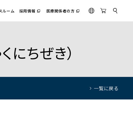
スルーム
採用情報
医療関係者の方
サ
（別
（別
G
O
イ
ウ
ウ
l
n
ト
ィ
ィ
内
o
l
ン
ン
検
ド
ド
b
i
索
ウ
ウ
a
n
で
で
ゃくにちぜき）
l
e
開
開
く）
く）
S
t
o
r
e
一覧に戻る
）