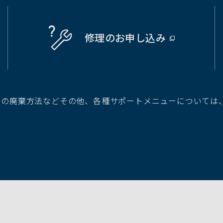
修理の
お申し込み
（別
ウ
ィ
ン
ド
池の廃棄方法などその他、各種サポートメニューについては
ウ
で
開
く）