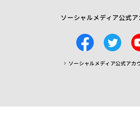
ソーシャルメディア公式ア
F
T
a
w
c
i
ソーシャルメディア公式アカ
a
t
b
t
o
e
o
r
k