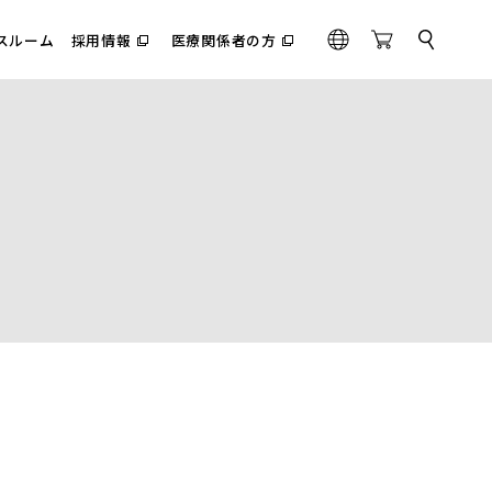
スルーム
採用情報
医療関係者の方
サ
（別
（別
G
O
イ
ウ
ウ
l
n
ト
ィ
ィ
内
o
l
ン
ン
検
ド
ド
b
i
索
ウ
ウ
a
n
で
で
l
e
開
開
く）
く）
S
t
o
r
e