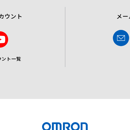
カウント
メー
Y
o
u
ウント一覧
t
u
b
e