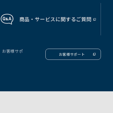
商品・サービス
に関する
ご質問
（別
ウ
ィ
ン
ド
、お客様サポ
ウ
お客様サポート
（別
で
ウ
開
ィ
ン
く）
ド
ウ
で
開
く）