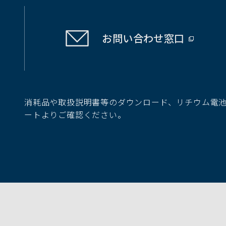
お問い合わせ
窓口
（別
ウ
ィ
ン
ド
消耗品や取扱説明書等のダウンロード、リチウム電
ウ
ートよりご確認ください。
で
開
く）