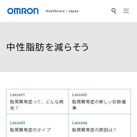
MEN
Healthcare
Japan
サ
イ
ト
内
検
索
中性脂肪を減らそう
Lesson1
Lesson2
脂質異常症って、どんな病
脂質異常症の新しい診断基
気？
準
Lesson3
Lesson4
脂質異常症のタイプ
脂質異常症の原因は？