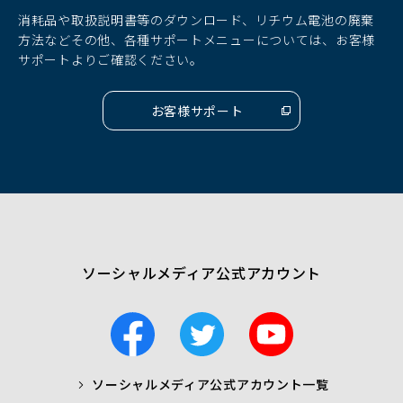
ド
ド
ド
消耗品や取扱説明書等のダウンロード、リチウム電池の廃棄
ウ
ウ
ウ
方法などその他、各種サポートメニューについては、お客様
で
で
で
サポートよりご確認ください。
開
開
開
く）
く）
く）
お客様サポート
（別
ウ
ィ
ン
ド
ウ
で
開
く）
ソーシャルメディア公式アカウント
F
T
Y
a
w
o
c
i
u
ソーシャルメディア公式アカウント一覧
a
t
t