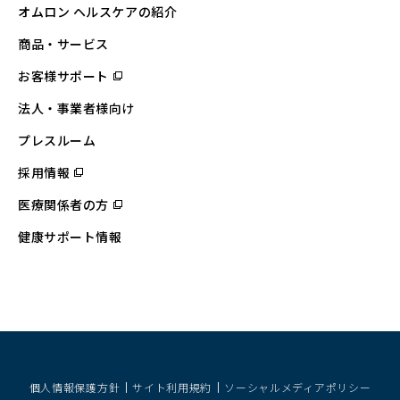
オムロン ヘルスケアの紹介
商品・サービス
お客様サポート
（別
ウ
ィ
法人・事業者様向け
ン
ド
ウ
プレスルーム
で
開
採用情報
（別
く）
ウ
ィ
医療関係者の方
（別
ン
ウ
ド
ィ
ウ
健康サポート情報
ン
で
ド
開
ウ
く）
で
開
く）
個人情報保護方針
サイト利用規約
ソーシャルメディアポリシー