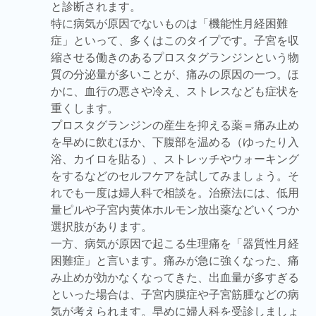
と診断されます。
特に病気が原因でないものは「機能性月経困難
症」といって、多くはこのタイプです。子宮を収
縮させる働きのあるプロスタグランジンという物
質の分泌量が多いことが、痛みの原因の一つ。ほ
かに、血行の悪さや冷え、ストレスなども症状を
重くします。
プロスタグランジンの産生を抑える薬＝痛み止め
を早めに飲むほか、下腹部を温める（ゆったり入
浴、カイロを貼る）、ストレッチやウォーキング
をするなどのセルフケアを試してみましょう。そ
れでも一度は婦人科で相談を。治療法には、低用
量ピルや子宮内黄体ホルモン放出薬などいくつか
選択肢があります。
一方、病気が原因で起こる生理痛を「器質性月経
困難症」と言います。痛みが急に強くなった、痛
み止めが効かなくなってきた、出血量が多すぎる
といった場合は、子宮内膜症や子宮筋腫などの病
気が考えられます。早めに婦人科を受診しましょ