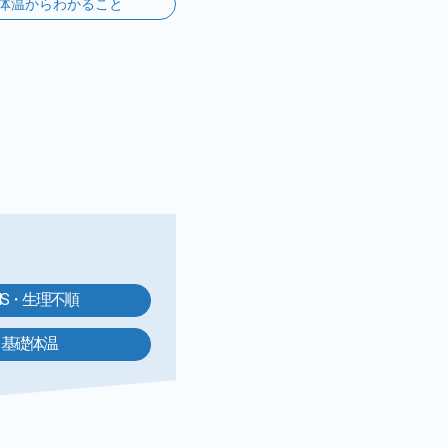
体温からわかること
MS・生理不順
基礎体温