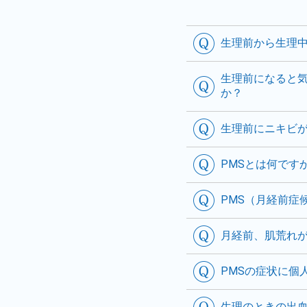
生理前から生理
生理前になると
か？
生理前にニキビ
PMSとは何です
PMS（月経前症
月経前、肌荒れ
PMSの症状に個
生理のときの出