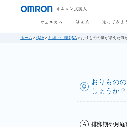
妊娠・出産 Q&A
からだをきちんと
ホーム
>
Q&A
>
月経・生理 Q&A
>
おりものの量が増えた気
月経・生理 Q&A
妊娠を知る
更年期 Q&A
更年期を知る
ライフスタイル Q&A
おりものの
しょうか？
排卵期や月経