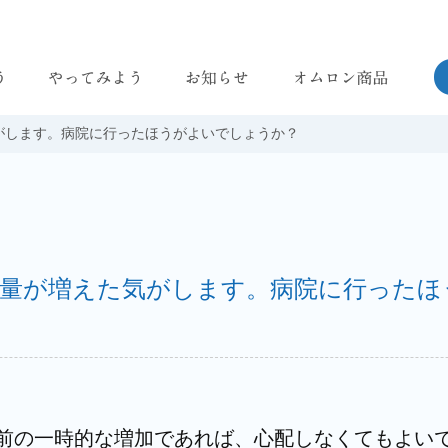
知る
婦人用電子体温計
がします。病院に行ったほうがよいでしょうか？
血圧計
体重体組成計
低周波治療器
マッサージャ
量が増えた気がします。病院に行ったほ
活動量計
音波式電動歯ブラシ
前の一時的な増加であれば、心配しなくてもよい