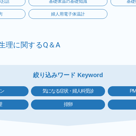
のお話
基礎体温の基礎知識
基礎
方
婦人用電子体温計
生理に関するQ＆A
絞り込みワード Keyword
ン
気になる症状・婦人科受診
P
理
排卵